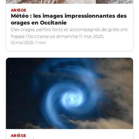
ARIÈGE
Météo : les images impressionnantes des
orages en Occitanie
Des orages parfois forts et accompagnés de grêle ont
frappé l’Occitanie ce dimanche 11 mai 2025.
12 mai 2025
1 min
ARIÈGE