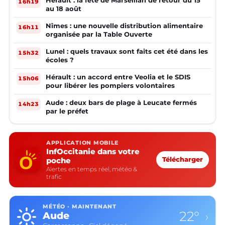
16h19
au 18 août
Nîmes : une nouvelle distribution alimentaire
16h11
organisée par la Table Ouverte
Lunel : quels travaux sont faits cet été dans les
15h32
écoles ?
Hérault : un accord entre Veolia et le SDIS
15h06
pour libérer les pompiers volontaires
Aude : deux bars de plage à Leucate fermés
14h23
par le préfet
APPLICATION MOBILE
InfOccitanie dans votre
poche
Télécharger
Alertes en temps réel, météo &
trafic
MÉTÉO · MAINTENANT
22°
Aude
›