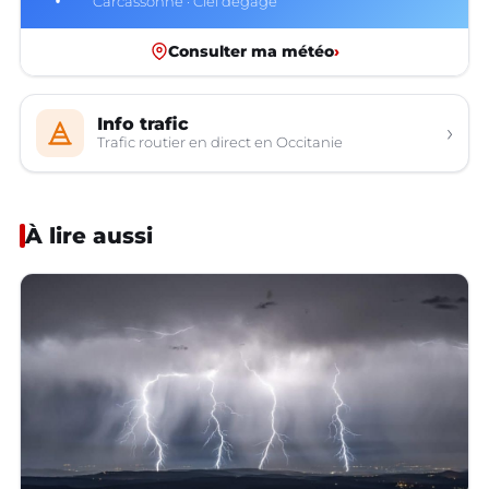
Carcassonne · Ciel dégagé
Consulter ma météo
›
Info trafic
›
Trafic routier en direct en Occitanie
À lire aussi