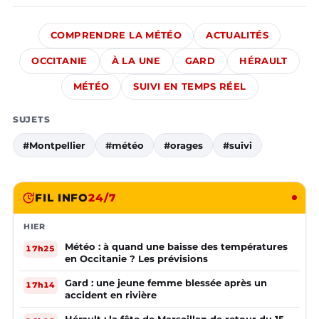
COMPRENDRE LA MÉTÉO
ACTUALITÉS
OCCITANIE
À LA UNE
GARD
HÉRAULT
MÉTÉO
SUIVI EN TEMPS RÉEL
SUJETS
#Montpellier
#météo
#orages
#suivi
FIL INFO
24/7
HIER
Météo : à quand une baisse des températures
17h25
en Occitanie ? Les prévisions
Gard : une jeune femme blessée après un
17h14
accident en rivière
Hérault : la fête de Marseillan de retour du 15