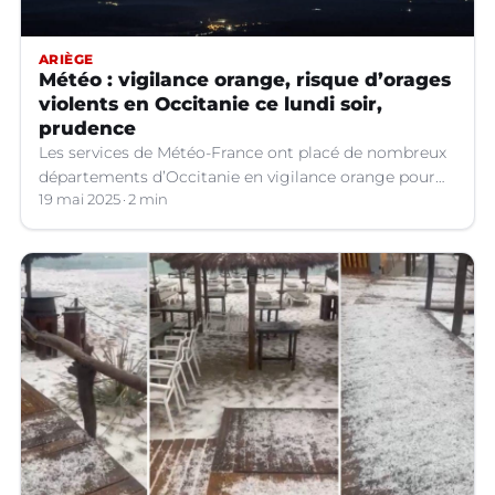
ARIÈGE
Météo : vigilance orange, risque d’orages
violents en Occitanie ce lundi soir,
prudence
Les services de Météo-France ont placé de nombreux
départements d’Occitanie en vigilance orange pour
les orages violents.
19 mai 2025
2 min