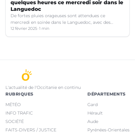
quelques heures ce mercredi soir dans le
Languedoc
De fortes pluies orageuses sont attendues ce
mercredi en soirée dans le Languedoc, avec des
cumuls importants. Les prévisions météo.
12 février 2025
1 min
L'actualité de l'Occitanie en continu
RUBRIQUES
DÉPARTEMENTS
MÉTÉO
Gard
INFO TRAFIC
Hérault
SOCIÉTÉ
Aude
FAITS-DIVERS / JUSTICE
Pyrénées-Orientales