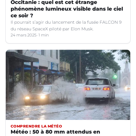
Occitanie : quel est cet étrange
phénomène lumineux visible dans le ciel
ce soir ?
Il pourrait s’agir du lancement de la fusée FALCON 9
du réseau SpaceX piloté par Elon Musk.
24 mars 2025
1 min
COMPRENDRE LA MÉTÉO
Météo : 50 à 80 mm attendus en