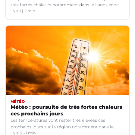
très fortes chaleurs notamment dans le Languedoc.
Jusqu’à quand ?
il y a 1 j
1 min
MÉTÉO
Météo : poursuite de très fortes chaleurs
ces prochains jours
Les températures vont rester très élevées ces
prochains jours sur la région notamment dans le
Languedoc.
il y a 3 j
1 min