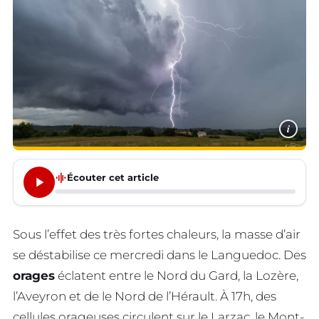
i
graphic_eq
Écouter cet article
Sous l’effet des très fortes chaleurs, la masse d’air
se déstabilise ce mercredi dans le Languedoc. Des
orages
éclatent entre le Nord du Gard, la Lozère,
l’Aveyron et de le Nord de l’Hérault. À 17h, des
cellules orageuses circulent sur le Larzac, le Mont-