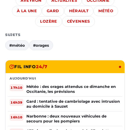
AVEYRON
ACTUALITÉS
OCCITANIE
À LA UNE
GARD
HÉRAULT
MÉTÉO
LOZÈRE
CÉVENNES
SUJETS
#météo
#orages
FIL INFO
24/7
AUJOURD'HUI
Météo : des orages attendus ce dimanche en
17h10
Occitanie, les prévisions
Gard : tentative de cambriolage avec intrusion
16h39
au domicile à Sauzet
Narbonne : deux nouveaux véhicules de
16h10
secours pour les pompiers