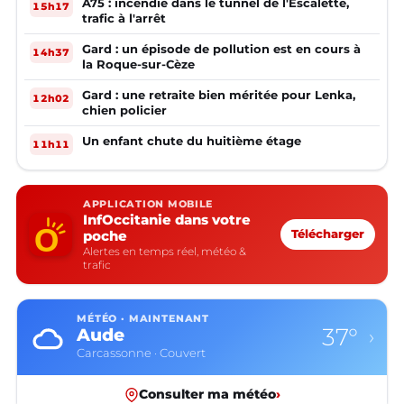
A75 : incendie dans le tunnel de l'Escalette,
15h17
trafic à l'arrêt
Gard : un épisode de pollution est en cours à
14h37
la Roque-sur-Cèze
Gard : une retraite bien méritée pour Lenka,
12h02
chien policier
Un enfant chute du huitième étage
11h11
APPLICATION MOBILE
InfOccitanie dans votre
poche
Télécharger
Alertes en temps réel, météo &
trafic
MÉTÉO · MAINTENANT
37°
Aude
›
Carcassonne · Couvert
Consulter ma météo
›