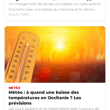
Un changement de temps va s'opérer ce week-end en
Occitanie avec une baisse du mercure et le retour
d'orages dans certains départements.
il y a 1 j
1 min
MÉTÉO
Météo : à quand une baisse des
températures en Occitanie ? Les
prévisions
Les jours passent et se ressemblent avec toujours de