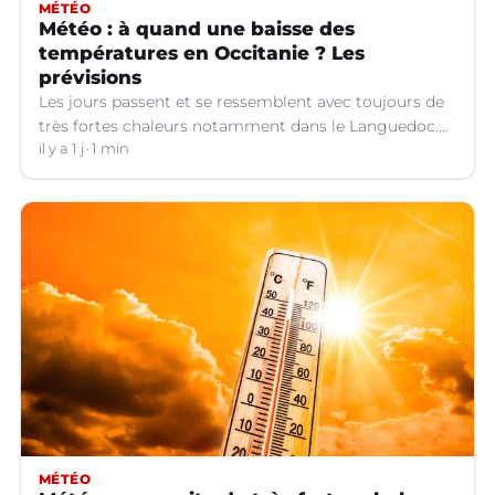
MÉTÉO
Météo : à quand une baisse des
températures en Occitanie ? Les
prévisions
Les jours passent et se ressemblent avec toujours de
très fortes chaleurs notamment dans le Languedoc.
Jusqu’à quand ?
il y a 1 j
1 min
MÉTÉO