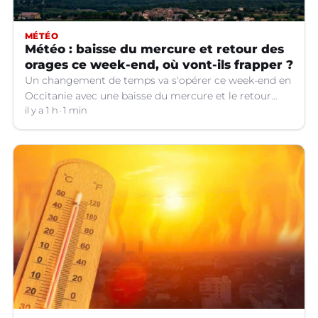
MÉTÉO
Météo : baisse du mercure et retour des
orages ce week-end, où vont-ils frapper ?
Un changement de temps va s'opérer ce week-end en
Occitanie avec une baisse du mercure et le retour
d'orages dans certains départements.
il y a 1 h
1 min