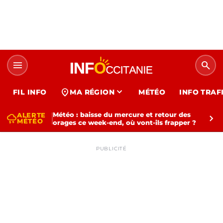
menu
search
expand_more
location_on
FIL INFO
MA RÉGION
MÉTÉO
INFO TRAF
Météo : baisse du mercure et retour des
ALERTE
thunderstorm
chevron_right
MÉTÉO
orages ce week-end, où vont-ils frapper ?
PUBLICITÉ