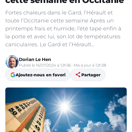
cette semaine en Occitanie
Fortes chaleurs dans le Gard, l’Hérault et
toute l’Occitanie cette semaine Après un
printemps frais et humide, l’été tape enfin à
la porte et avec lui, son lot de températures
caniculaires. Le Gard et l’Hérault…
Dorian Le Hen
Publié le 16/07/2024 à 12h36 · Mis à jour à 12h38
share
Ajoutez-nous en favori
Partager