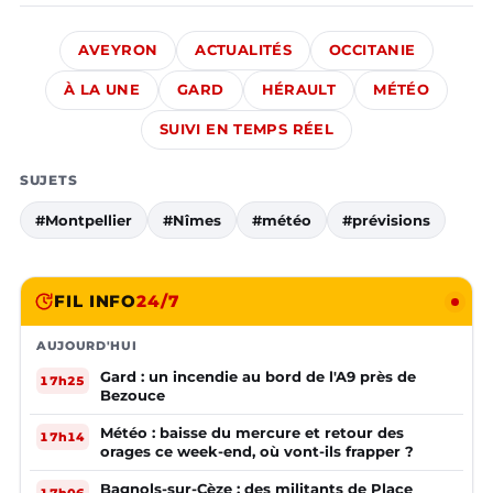
AVEYRON
ACTUALITÉS
OCCITANIE
À LA UNE
GARD
HÉRAULT
MÉTÉO
SUIVI EN TEMPS RÉEL
SUJETS
#Montpellier
#Nîmes
#météo
#prévisions
FIL INFO
24/7
AUJOURD'HUI
Gard : un incendie au bord de l'A9 près de
17h25
Bezouce
Météo : baisse du mercure et retour des
17h14
orages ce week-end, où vont-ils frapper ?
Bagnols-sur-Cèze : des militants de Place
17h06