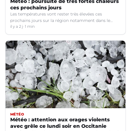
Météo : poursuite de très fortes chaleurs
ces prochains jours
Les températures vont rester très élevées ces
prochains jours sur la région notamment dans le
Languedoc.
il y a 2 j
1 min
MÉTÉO
Météo : attention aux orages violents
avec grêle ce lundi soir en Occitanie