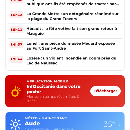
publique ont-ils été empêchés de tracter par
la mairie ?
La Grande Motte : un octogénaire réanimé sur
15h12
la plage du Grand Travers
Hérault : la fête votive fait son grand retour à
15h11
Mauguio
Lunel : une pièce du musée Médard exposée
14h37
au Fort Saint-André
Lozère : un violent incendie en cours près du
13h44
Lac de Naussac
APPLICATION MOBILE
InfOccitanie dans votre
poche
Télécharger
Alertes en temps réel, météo &
trafic
MÉTÉO · MAINTENANT
35°
Aude
›
Carcassonne · Ciel dégagé