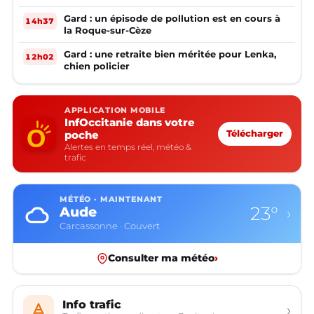
Gard : un épisode de pollution est en cours à
14h37
la Roque-sur-Cèze
Gard : une retraite bien méritée pour Lenka,
12h02
chien policier
APPLICATION MOBILE
InfOccitanie dans votre
poche
Télécharger
Alertes en temps réel, météo &
trafic
MÉTÉO · MAINTENANT
23°
Aude
›
Carcassonne · Couvert
Consulter ma météo
›
Info trafic
›