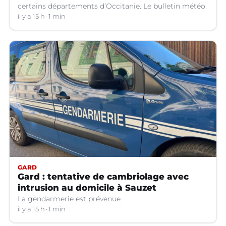
certains départements d’Occitanie. Le bulletin météo.
il y a 15 h
1 min
GARD
Gard : tentative de cambriolage avec
intrusion au domicile à Sauzet
La gendarmerie est prévenue.
il y a 15 h
1 min