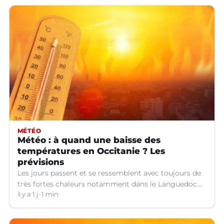
MÉTÉO
Météo : à quand une baisse des
températures en Occitanie ? Les
prévisions
Les jours passent et se ressemblent avec toujours de
très fortes chaleurs notamment dans le Languedoc.
Jusqu’à quand ?
il y a 1 j
1 min