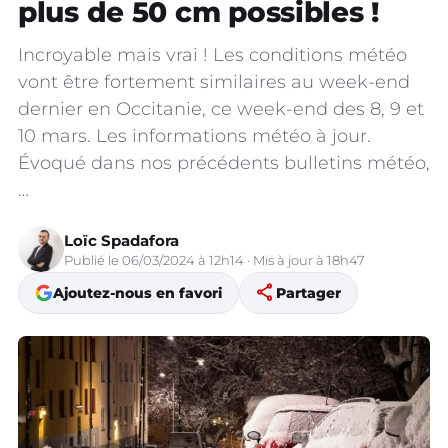
plus de 50 cm possibles !
Incroyable mais vrai ! Les conditions météo
vont être fortement similaires au week-end
dernier en Occitanie, ce week-end des 8, 9 et
10 mars. Les informations météo à jour.
Évoqué dans nos précédents bulletins météo,
…
Loïc Spadafora
Publié le 06/03/2024 à 12h14 · Mis à jour à 18h47
share
Ajoutez-nous en favori
Partager