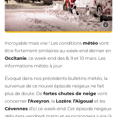
i
Incroyable mais vrai ! Les conditions
météo
vont
être fortement similaires au week-end dernier en
Occitanie
, ce week-end des 8, 9 et 10 mars. Les
informations météo à jour.
Évoqué dans nos précédents bulletins météo, la
survenue de ce nouvel épisode neigeux ne fait
plus de doute. De
fortes chutes de neige
vont
concerner
l’Aveyron
, la
Lozère
,
l’Aigoual
et les
Cévennes
d’ici ce week-end. Cet épisode neigeux
débutera vendredi matin et se prolongera jusqu’à