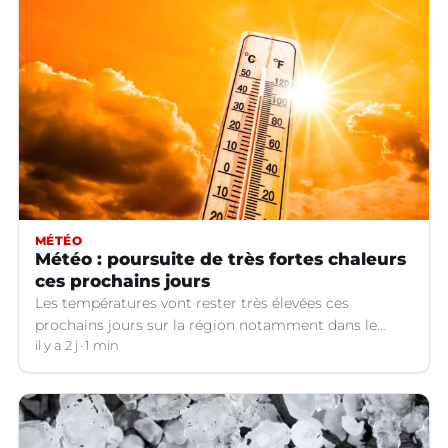
MÉTÉO
Météo : poursuite de très fortes chaleurs
ces prochains jours
Les températures vont rester très élevées ces
prochains jours sur la région notamment dans le
Languedoc.
il y a 2 j
1 min