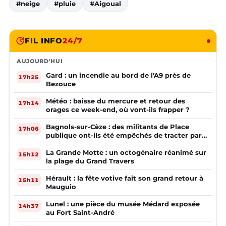
#neige
#pluie
#Aigoual
FIL INFO
24/7
AUJOURD'HUI
Gard : un incendie au bord de l'A9 près de
17h25
Bezouce
Météo : baisse du mercure et retour des
17h14
orages ce week-end, où vont-ils frapper ?
Bagnols-sur-Cèze : des militants de Place
17h06
publique ont-ils été empêchés de tracter par
la mairie ?
La Grande Motte : un octogénaire réanimé sur
15h12
la plage du Grand Travers
Hérault : la fête votive fait son grand retour à
15h11
Mauguio
Lunel : une pièce du musée Médard exposée
14h37
au Fort Saint-André