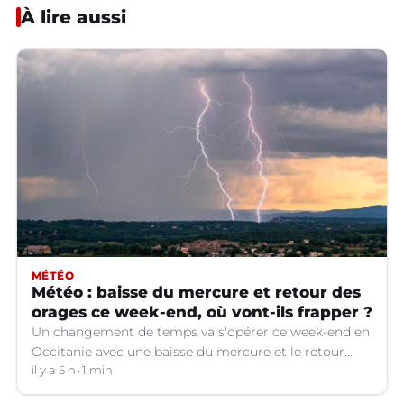
À lire aussi
MÉTÉO
Météo : baisse du mercure et retour des
orages ce week-end, où vont-ils frapper ?
Un changement de temps va s'opérer ce week-end en
Occitanie avec une baisse du mercure et le retour
d'orages dans certains départements.
il y a 5 h
1 min