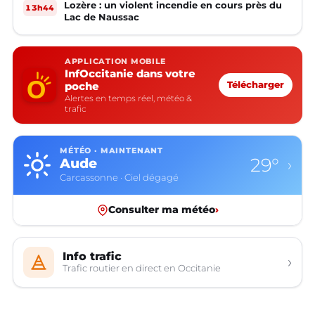
Lozère : un violent incendie en cours près du
13h44
Lac de Naussac
APPLICATION MOBILE
InfOccitanie dans votre
poche
Télécharger
Alertes en temps réel, météo &
trafic
MÉTÉO · MAINTENANT
29°
Aude
›
Carcassonne · Ciel dégagé
Consulter ma météo
›
Info trafic
›
Trafic routier en direct en Occitanie