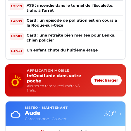
A75 : incendie dans le tunnel de l'Escalette,
15h17
trafic à l'arrêt
Gard : un épisode de pollution est en cours à
14h37
la Roque-sur-Cèze
Gard : une retraite bien méritée pour Lenka,
12h02
chien policier
Un enfant chute du huitième étage
11h11
APPLICATION MOBILE
InfOccitanie dans votre
poche
Télécharger
Alertes en temps réel, météo &
trafic
MÉTÉO · MAINTENANT
30°
Aude
›
Carcassonne · Couvert