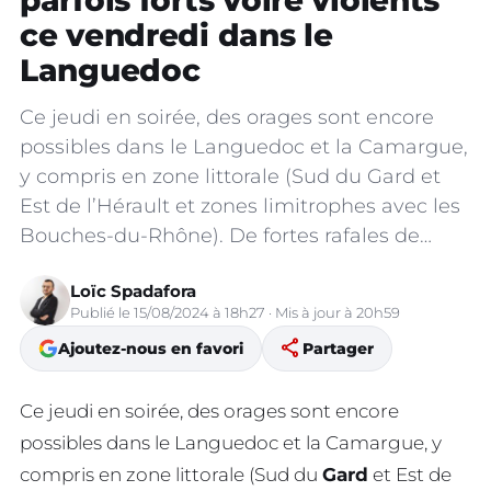
parfois forts voire violents
ce vendredi dans le
Languedoc
Ce jeudi en soirée, des orages sont encore
possibles dans le Languedoc et la Camargue,
y compris en zone littorale (Sud du Gard et
Est de l’Hérault et zones limitrophes avec les
Bouches-du-Rhône). De fortes rafales de…
Loïc Spadafora
Publié le 15/08/2024 à 18h27 · Mis à jour à 20h59
share
Ajoutez-nous en favori
Partager
Ce jeudi en soirée, des orages sont encore
possibles dans le Languedoc et la Camargue, y
compris en zone littorale (Sud du
Gard
et Est de