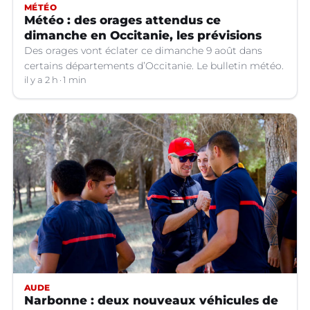
MÉTÉO
Météo : des orages attendus ce
dimanche en Occitanie, les prévisions
Des orages vont éclater ce dimanche 9 août dans
certains départements d’Occitanie. Le bulletin météo.
il y a 2 h
1 min
AUDE
Narbonne : deux nouveaux véhicules de