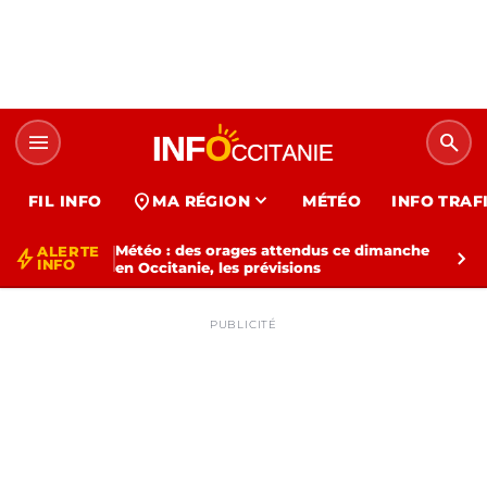
menu
search
expand_more
location_on
FIL INFO
MA RÉGION
MÉTÉO
INFO TRAF
Météo : des orages attendus ce dimanche
ALERTE
bolt
chevron_right
INFO
en Occitanie, les prévisions
PUBLICITÉ