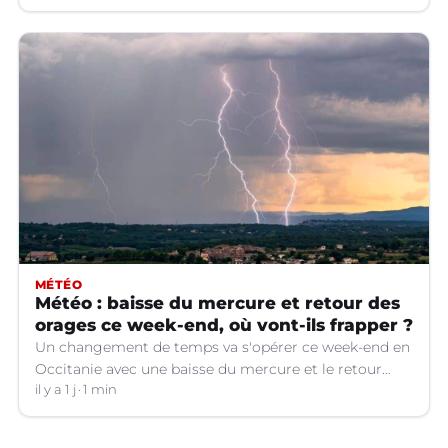
MÉTÉO
Météo : baisse du mercure et retour des
orages ce week-end, où vont-ils frapper ?
Un changement de temps va s'opérer ce week-end en
Occitanie avec une baisse du mercure et le retour
d'orages dans certains départements.
il y a 1 j
1 min