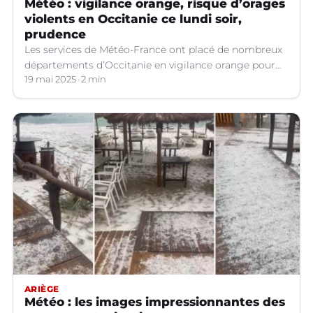
Météo : vigilance orange, risque d’orages
violents en Occitanie ce lundi soir,
prudence
Les services de Météo-France ont placé de nombreux
départements d’Occitanie en vigilance orange pour
les orages violents.
19 mai 2025
2 min
ARIÈGE
Météo : les images impressionnantes des