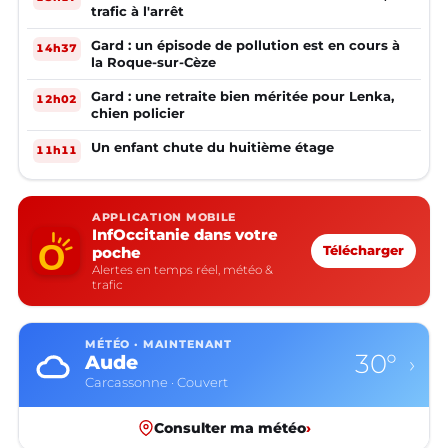
trafic à l'arrêt
Gard : un épisode de pollution est en cours à
14h37
la Roque-sur-Cèze
Gard : une retraite bien méritée pour Lenka,
12h02
chien policier
Un enfant chute du huitième étage
11h11
APPLICATION MOBILE
InfOccitanie dans votre
poche
Télécharger
Alertes en temps réel, météo &
trafic
MÉTÉO · MAINTENANT
30°
Aude
›
Carcassonne · Couvert
Consulter ma météo
›