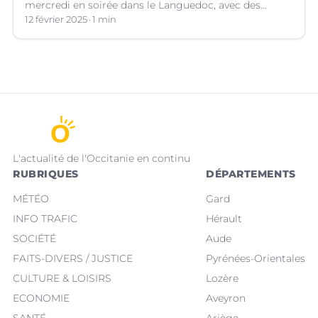
mercredi en soirée dans le Languedoc, avec des
cumuls importants. Les prévisions météo.
12 février 2025
1 min
L'actualité de l'Occitanie en continu
RUBRIQUES
DÉPARTEMENTS
MÉTÉO
Gard
INFO TRAFIC
Hérault
SOCIÉTÉ
Aude
FAITS-DIVERS / JUSTICE
Pyrénées-Orientales
CULTURE & LOISIRS
Lozère
ECONOMIE
Aveyron