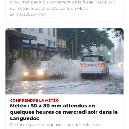
Il pourrait s’agir du lancement de la fusée FALCON 9
du réseau SpaceX piloté par Elon Musk.
24 mars 2025
1 min
COMPRENDRE LA MÉTÉO
Météo : 50 à 80 mm attendus en
quelques heures ce mercredi soir dans le
Languedoc
De fortes pluies orageuses sont attendues ce