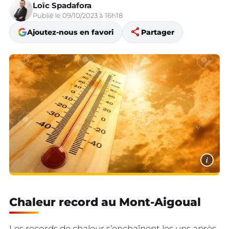
Loïc Spadafora
Publié le 09/10/2023 à 16h18
share
Ajoutez-nous en favori
Partager
i
Chaleur record au Mont-Aigoual
Les records de chaleur s’enchaînent les uns après