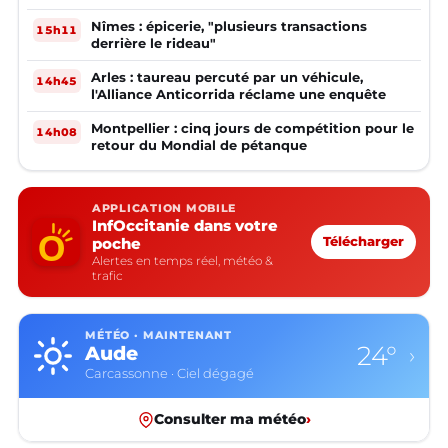
Nîmes : épicerie, "plusieurs transactions
15h11
derrière le rideau"
Arles : taureau percuté par un véhicule,
14h45
l'Alliance Anticorrida réclame une enquête
Montpellier : cinq jours de compétition pour le
14h08
retour du Mondial de pétanque
APPLICATION MOBILE
InfOccitanie dans votre
poche
Télécharger
Alertes en temps réel, météo &
trafic
MÉTÉO · MAINTENANT
24°
Aude
›
Carcassonne · Ciel dégagé
Consulter ma météo
›