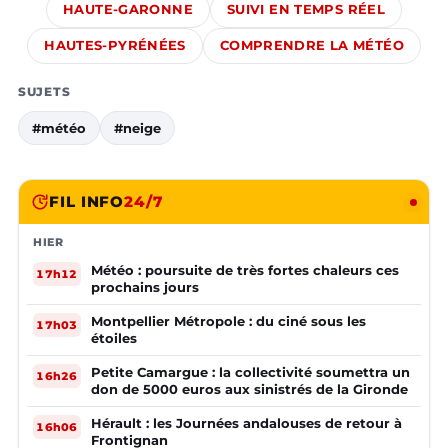
HAUTE-GARONNE
SUIVI EN TEMPS RÉEL
HAUTES-PYRÉNÉES
COMPRENDRE LA MÉTÉO
SUJETS
#météo
#neige
FIL INFO
24/7
HIER
Météo : poursuite de très fortes chaleurs ces
17h12
prochains jours
Montpellier Métropole : du ciné sous les
17h03
étoiles
Petite Camargue : la collectivité soumettra un
16h26
don de 5000 euros aux sinistrés de la Gironde
Hérault : les Journées andalouses de retour à
16h06
Frontignan