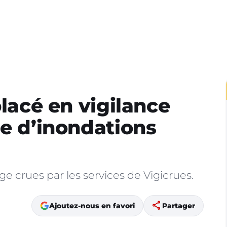
placé en vigilance
ue d’inondations
ge crues par les services de Vigicrues.
share
Ajoutez-nous en favori
Partager