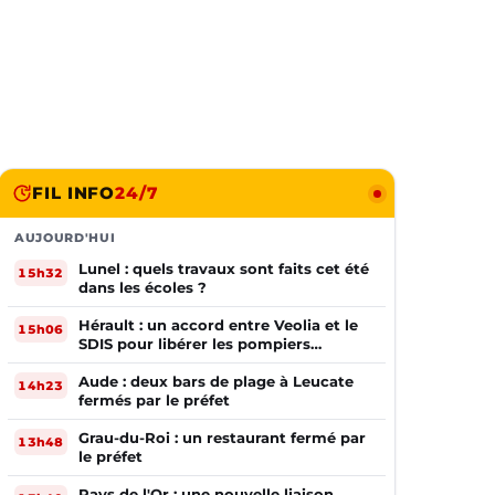
FIL INFO
24/7
AUJOURD'HUI
Lunel : quels travaux sont faits cet été
15h32
dans les écoles ?
Hérault : un accord entre Veolia et le
15h06
SDIS pour libérer les pompiers
volontaires
Aude : deux bars de plage à Leucate
14h23
fermés par le préfet
Grau-du-Roi : un restaurant fermé par
13h48
le préfet
Pays de l'Or : une nouvelle liaison