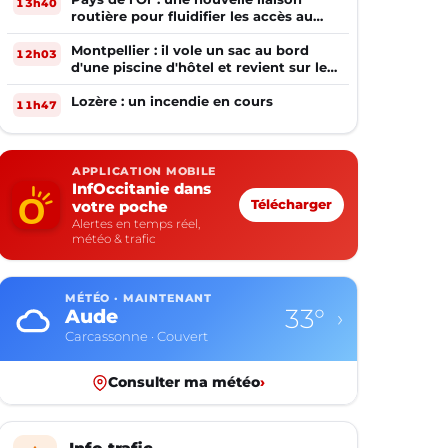
13h40
routière pour fluidifier les accès au
PIOM
Montpellier : il vole un sac au bord
12h03
d'une piscine d'hôtel et revient sur les
lieux le lendemain
Lozère : un incendie en cours
11h47
APPLICATION MOBILE
InfOccitanie dans
votre poche
Télécharger
Alertes en temps réel,
météo & trafic
MÉTÉO · MAINTENANT
33°
Aude
›
Carcassonne · Couvert
Consulter ma météo
›