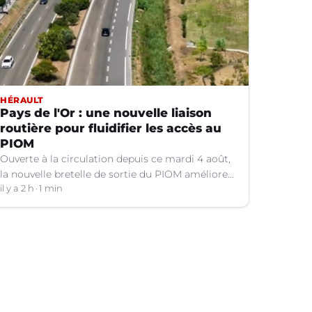
HÉRAULT
Pays de l'Or : une nouvelle liaison
routière pour fluidifier les accès au
PIOM
Ouverte à la circulation depuis ce mardi 4 août,
la nouvelle bretelle de sortie du PIOM améliore
les accès à la zone d'activités et facilite les
il y a 2 h
1 min
déplacements quotidiens.