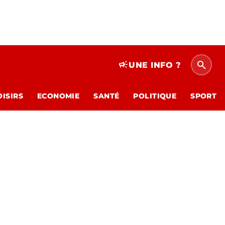
search
campaign
UNE INFO ?
OISIRS
ECONOMIE
SANTÉ
POLITIQUE
SPORT