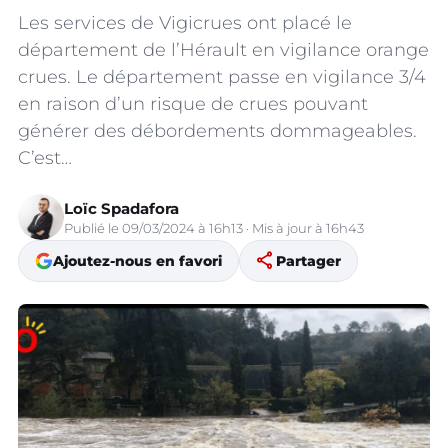
Les services de Vigicrues ont placé le
département de l’Hérault en vigilance orange
crues. Le département passe en vigilance 3/4
en raison d’un risque de crues pouvant
générer des débordements dommageables.
C’est…
Loïc Spadafora
Publié le 09/03/2024 à 16h13 · Mis à jour à 16h43
share
Ajoutez-nous en favori
Partager