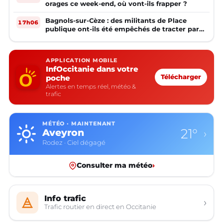
orages ce week-end, où vont-ils frapper ?
Bagnols-sur-Cèze : des militants de Place
17h06
publique ont-ils été empêchés de tracter par
la mairie ?
APPLICATION MOBILE
InfOccitanie dans votre
poche
Télécharger
Alertes en temps réel, météo &
trafic
MÉTÉO · MAINTENANT
21°
Aveyron
›
Rodez · Ciel dégagé
Consulter ma météo
›
Info trafic
›
Trafic routier en direct en Occitanie