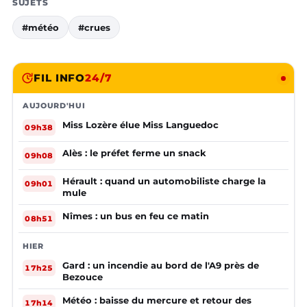
SUJETS
#météo
#crues
FIL INFO
24/7
AUJOURD'HUI
Miss Lozère élue Miss Languedoc
09h38
Alès : le préfet ferme un snack
09h08
Hérault : quand un automobiliste charge la
09h01
mule
Nîmes : un bus en feu ce matin
08h51
HIER
Gard : un incendie au bord de l'A9 près de
17h25
Bezouce
Météo : baisse du mercure et retour des
17h14