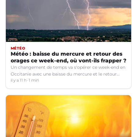
MÉTÉO
Météo : baisse du mercure et retour des
orages ce week-end, où vont-ils frapper ?
Un changement de temps va s'opérer ce week-end en
Occitanie avec une baisse du mercure et le retour
d'orages dans certains départements.
il y a 11 h
1 min