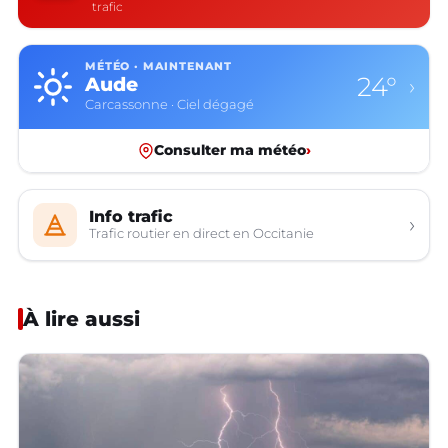
trafic
MÉTÉO · MAINTENANT
24°
Aude
›
Carcassonne · Ciel dégagé
Consulter ma météo
›
Info trafic
›
Trafic routier en direct en Occitanie
À lire aussi