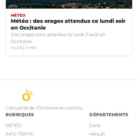
MÉTÉO
Météo : des orages attendus ce lundi soir
en Occitanie
Des orages sont attendus ce lundi 3 août en
Occitanie.
il y a 5 j
1 min
L'actualité de l'Occitanie en continu
RUBRIQUES
DÉPARTEMENTS
MÉTÉO
Gard
INFO TRAFIC
Hérault