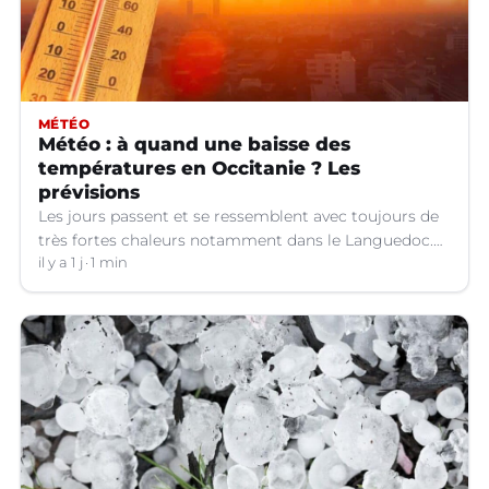
MÉTÉO
Météo : à quand une baisse des
températures en Occitanie ? Les
prévisions
Les jours passent et se ressemblent avec toujours de
très fortes chaleurs notamment dans le Languedoc.
Jusqu’à quand ?
il y a 1 j
1 min