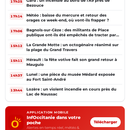
Gard : un incendie au bord de l'A9 près de
17h25
Bezouce
Météo : baisse du mercure et retour des
17h14
orages ce week-end, où vont-ils frapper ?
Bagnols-sur-Cèze : des militants de Place
17h06
publique ont-ils été empêchés de tracter par
la mairie ?
La Grande Motte : un octogénaire réanimé sur
15h12
la plage du Grand Travers
Hérault : la fête votive fait son grand retour à
15h11
Mauguio
Lunel : une pièce du musée Médard exposée
14h37
au Fort Saint-André
Lozère : un violent incendie en cours près du
13h44
Lac de Naussac
APPLICATION MOBILE
InfOccitanie dans votre
poche
Télécharger
Alertes en temps réel, météo &