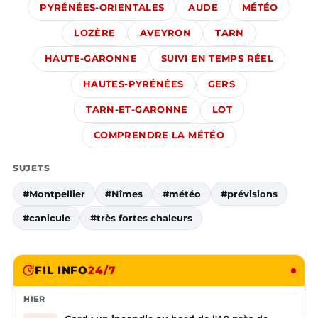
PYRÉNÉES-ORIENTALES
AUDE
MÉTÉO
LOZÈRE
AVEYRON
TARN
HAUTE-GARONNE
SUIVI EN TEMPS RÉEL
HAUTES-PYRÉNÉES
GERS
TARN-ET-GARONNE
LOT
COMPRENDRE LA MÉTÉO
SUJETS
#Montpellier
#Nîmes
#météo
#prévisions
#canicule
#très fortes chaleurs
FIL INFO
24/7
HIER