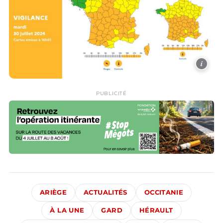
i
PUBLICITÉ
ARIÈGE
ACTUALITÉS
OCCITANIE
À LA UNE
GARD
HÉRAULT