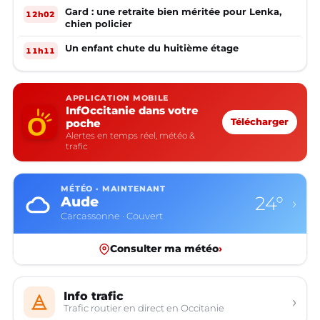
Gard : une retraite bien méritée pour Lenka,
12h02
chien policier
Un enfant chute du huitième étage
11h11
APPLICATION MOBILE
InfOccitanie dans votre
poche
Télécharger
Alertes en temps réel, météo &
trafic
MÉTÉO · MAINTENANT
24°
Aude
›
Carcassonne · Couvert
Consulter ma météo
›
Info trafic
›
Trafic routier en direct en Occitanie