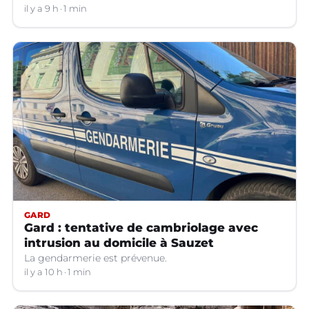
il y a 9 h
1 min
GARD
Gard : tentative de cambriolage avec
intrusion au domicile à Sauzet
La gendarmerie est prévenue.
il y a 10 h
1 min