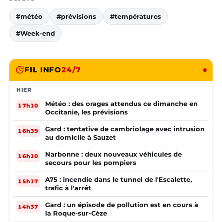
#météo
#prévisions
#températures
#Week-end
FIL INFO
24/7
HIER
Météo : des orages attendus ce dimanche en
17h10
Occitanie, les prévisions
Gard : tentative de cambriolage avec intrusion
16h39
au domicile à Sauzet
Narbonne : deux nouveaux véhicules de
16h10
secours pour les pompiers
A75 : incendie dans le tunnel de l'Escalette,
15h17
trafic à l'arrêt
Gard : un épisode de pollution est en cours à
14h37
la Roque-sur-Cèze