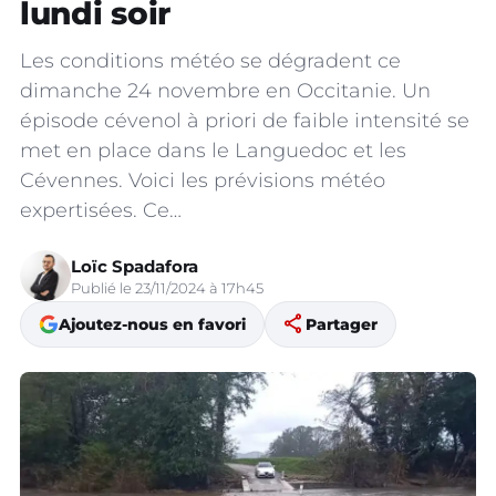
lundi soir
Les conditions météo se dégradent ce
dimanche 24 novembre en Occitanie. Un
épisode cévenol à priori de faible intensité se
met en place dans le Languedoc et les
Cévennes. Voici les prévisions météo
expertisées. Ce…
Loïc Spadafora
Publié le 23/11/2024 à 17h45
share
Ajoutez-nous en favori
Partager