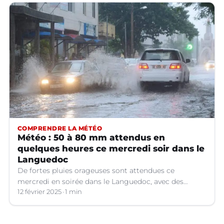
COMPRENDRE LA MÉTÉO
Météo : 50 à 80 mm attendus en
quelques heures ce mercredi soir dans le
Languedoc
De fortes pluies orageuses sont attendues ce
mercredi en soirée dans le Languedoc, avec des
cumuls importants. Les prévisions météo.
12 février 2025
1 min