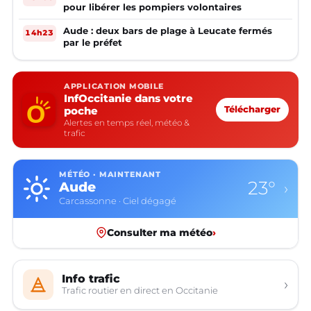
pour libérer les pompiers volontaires
Aude : deux bars de plage à Leucate fermés
14h23
par le préfet
APPLICATION MOBILE
InfOccitanie dans votre
poche
Télécharger
Alertes en temps réel, météo &
trafic
MÉTÉO · MAINTENANT
23°
Aude
›
Carcassonne · Ciel dégagé
Consulter ma météo
›
Info trafic
›
Trafic routier en direct en Occitanie