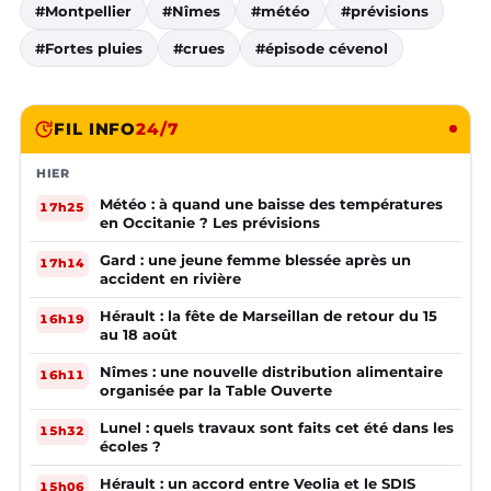
#Montpellier
#Nîmes
#météo
#prévisions
#Fortes pluies
#crues
#épisode cévenol
FIL INFO
24/7
HIER
Météo : à quand une baisse des températures
17h25
en Occitanie ? Les prévisions
Gard : une jeune femme blessée après un
17h14
accident en rivière
Hérault : la fête de Marseillan de retour du 15
16h19
au 18 août
Nîmes : une nouvelle distribution alimentaire
16h11
organisée par la Table Ouverte
Lunel : quels travaux sont faits cet été dans les
15h32
écoles ?
Hérault : un accord entre Veolia et le SDIS
15h06