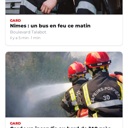
GARD
Nîmes : un bus en feu ce matin
Boulevard Talabot.
il y a 5 min
1 min
GARD