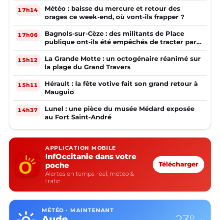
Météo : baisse du mercure et retour des
17h14
orages ce week-end, où vont-ils frapper ?
Bagnols-sur-Cèze : des militants de Place
17h06
publique ont-ils été empêchés de tracter par
la mairie ?
La Grande Motte : un octogénaire réanimé sur
15h12
la plage du Grand Travers
Hérault : la fête votive fait son grand retour à
15h11
Mauguio
Lunel : une pièce du musée Médard exposée
14h37
au Fort Saint-André
APPLICATION MOBILE
InfOccitanie dans votre
poche
Télécharger
Alertes en temps réel, météo &
trafic
MÉTÉO · MAINTENANT
Aude