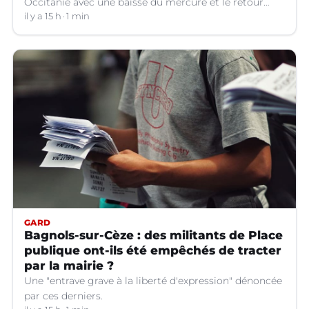
Occitanie avec une baisse du mercure et le retour
d'orages dans certains départements.
il y a 15 h
1 min
GARD
Bagnols-sur-Cèze : des militants de Place
publique ont-ils été empêchés de tracter
par la mairie ?
Une "entrave grave à la liberté d'expression" dénoncée
par ces derniers.