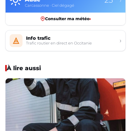
23°
›
Carcassonne · Ciel dégagé
Consulter ma météo
›
Info trafic
›
Trafic routier en direct en Occitanie
À lire aussi