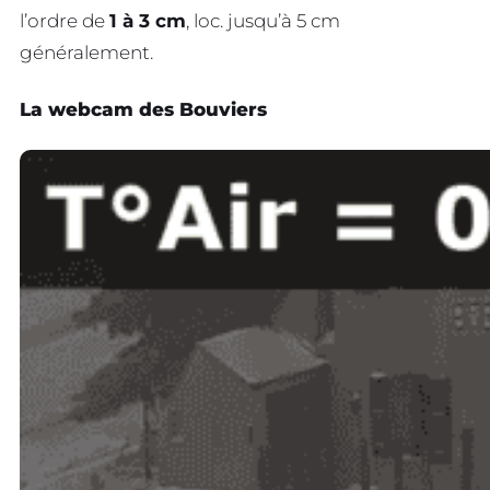
l’ordre de
1 à 3 cm
, loc. jusqu’à 5 cm
généralement.
La webcam des Bouviers