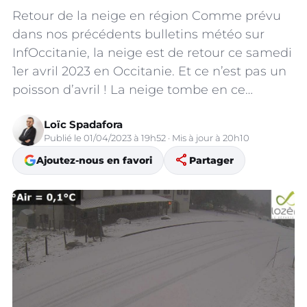
Retour de la neige en région Comme prévu
dans nos précédents bulletins météo sur
InfOccitanie, la neige est de retour ce samedi
1er avril 2023 en Occitanie. Et ce n’est pas un
poisson d’avril ! La neige tombe en ce…
Loïc Spadafora
Publié le 01/04/2023 à 19h52 · Mis à jour à 20h10
share
Ajoutez-nous en favori
Partager