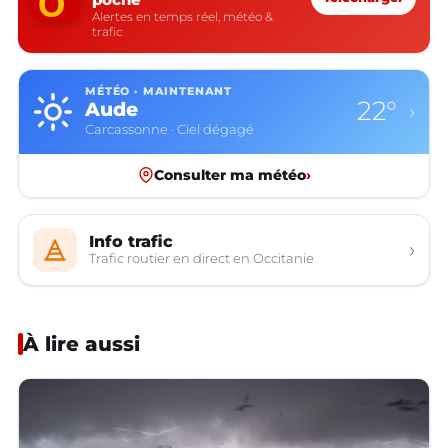
Alertes en temps réel, météo &
trafic
MÉTÉO · MAINTENANT
22°
Aude
›
Carcassonne · Ciel dégagé
Consulter ma météo
›
Info trafic
›
Trafic routier en direct en Occitanie
À lire aussi