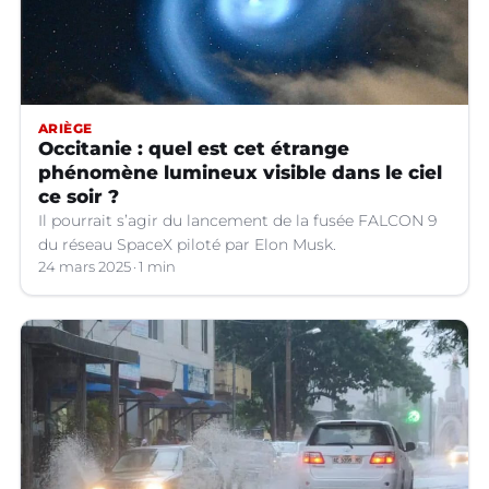
ARIÈGE
Occitanie : quel est cet étrange
phénomène lumineux visible dans le ciel
ce soir ?
Il pourrait s’agir du lancement de la fusée FALCON 9
du réseau SpaceX piloté par Elon Musk.
24 mars 2025
1 min