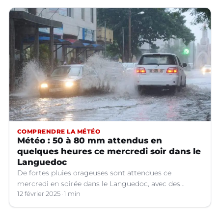
COMPRENDRE LA MÉTÉO
Météo : 50 à 80 mm attendus en
quelques heures ce mercredi soir dans le
Languedoc
De fortes pluies orageuses sont attendues ce
mercredi en soirée dans le Languedoc, avec des
cumuls importants. Les prévisions météo.
12 février 2025
1 min