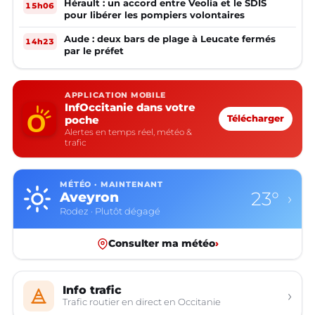
Hérault : un accord entre Veolia et le SDIS
15h06
pour libérer les pompiers volontaires
Aude : deux bars de plage à Leucate fermés
14h23
par le préfet
APPLICATION MOBILE
InfOccitanie dans votre
poche
Télécharger
Alertes en temps réel, météo &
trafic
MÉTÉO · MAINTENANT
23°
Aveyron
›
Rodez · Plutôt dégagé
Consulter ma météo
›
Info trafic
›
Trafic routier en direct en Occitanie