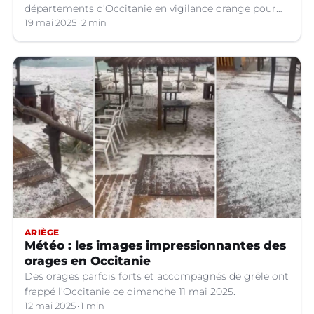
départements d’Occitanie en vigilance orange pour
les orages violents.
19 mai 2025
2 min
ARIÈGE
Météo : les images impressionnantes des
orages en Occitanie
Des orages parfois forts et accompagnés de grêle ont
frappé l’Occitanie ce dimanche 11 mai 2025.
12 mai 2025
1 min