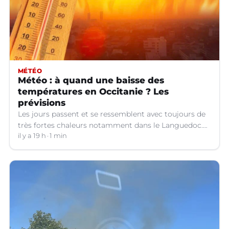
MÉTÉO
Météo : à quand une baisse des
températures en Occitanie ? Les
prévisions
Les jours passent et se ressemblent avec toujours de
très fortes chaleurs notamment dans le Languedoc.
Jusqu’à quand ?
il y a 19 h
1 min