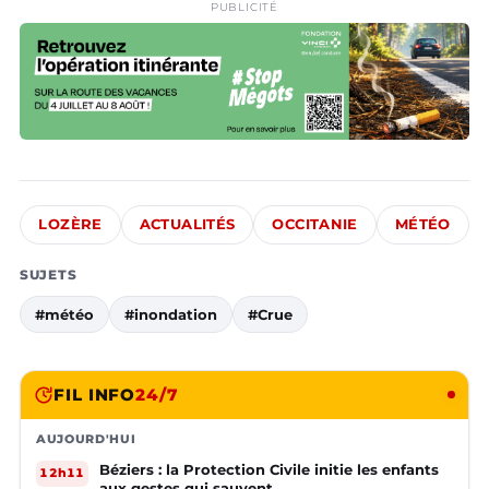
PUBLICITÉ
LOZÈRE
ACTUALITÉS
OCCITANIE
MÉTÉO
SUJETS
#météo
#inondation
#Crue
FIL INFO
24/7
AUJOURD'HUI
Béziers : la Protection Civile initie les enfants
12h11
aux gestes qui sauvent