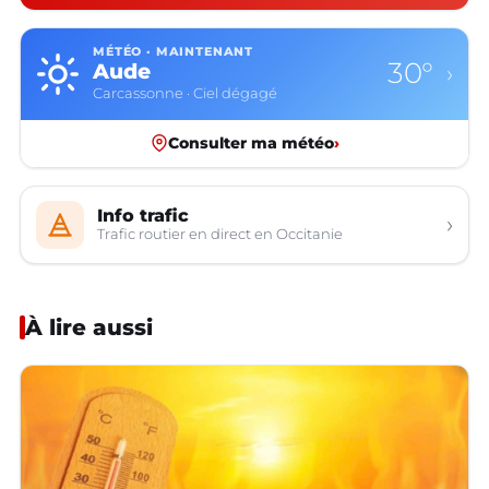
MÉTÉO · MAINTENANT
30°
Aude
›
Carcassonne · Ciel dégagé
Consulter ma météo
›
Info trafic
›
Trafic routier en direct en Occitanie
À lire aussi