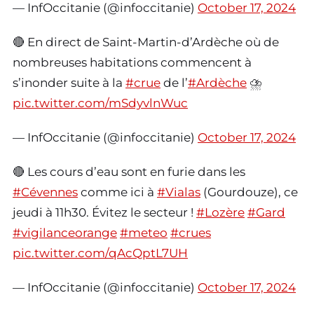
— InfOccitanie (@infoccitanie)
October 17, 2024
🔴 En direct de Saint-Martin-d’Ardèche où de
nombreuses habitations commencent à
s’inonder suite à la
#crue
de l’
#Ardèche
⛈️
pic.twitter.com/mSdyvlnWuc
— InfOccitanie (@infoccitanie)
October 17, 2024
🔴 Les cours d’eau sont en furie dans les
#Cévennes
comme ici à
#Vialas
(Gourdouze), ce
jeudi à 11h30. Évitez le secteur !
#Lozère
#Gard
#vigilanceorange
#meteo
#crues
pic.twitter.com/qAcQptL7UH
— InfOccitanie (@infoccitanie)
October 17, 2024