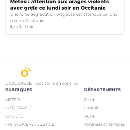
Météo : attention aux orages violents
avec grêle ce lundi soir en Occitanie
Une forte dégradation orageuse est attendue ce lundi
soir en Occitanie.
il y a 3 j
1 min
L'actualité de l'Occitanie en continu
RUBRIQUES
DÉPARTEMENTS
MÉTÉO
Gard
INFO TRAFIC
Hérault
SOCIÉTÉ
Aude
FAITS-DIVERS / JUSTICE
Pyrénées-Orientales