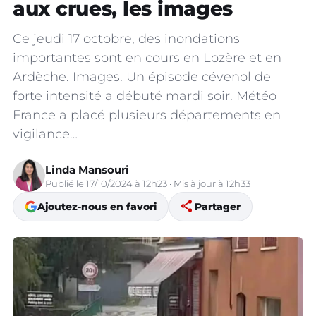
aux crues, les images
Ce jeudi 17 octobre, des inondations
importantes sont en cours en Lozère et en
Ardèche. Images. Un épisode cévenol de
forte intensité a débuté mardi soir. Météo
France a placé plusieurs départements en
vigilance…
Linda Mansouri
Publié le 17/10/2024 à 12h23 · Mis à jour à 12h33
share
Ajoutez-nous en favori
Partager