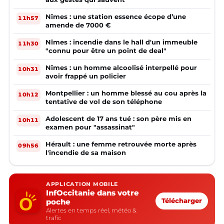
Nîmes : une station essence écope d’une
11h57
amende de 7000 €
Nîmes : incendie dans le hall d'un immeuble
11h30
"connu pour être un point de deal"
Nîmes : un homme alcoolisé interpellé pour
10h31
avoir frappé un policier
Montpellier : un homme blessé au cou après la
10h12
tentative de vol de son téléphone
Adolescent de 17 ans tué : son père mis en
10h11
examen pour "assassinat"
Hérault : une femme retrouvée morte après
09h56
l'incendie de sa maison
APPLICATION MOBILE
InfOccitanie dans votre
poche
Télécharger
Alertes en temps réel, météo &
trafic