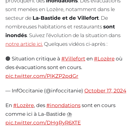
provoquent des
inondations
. Des évacuations
sont menées en Lozère, notamment dans le
secteur de
La-Bastide et de Villefort
. De
nombreuses habitations et restaurants
sont
inondés
. Suivez l’évolution de la situation dans
notre article ici.
Quelques vidéos ci-après :
🟠 Situation critique à
#Villefort
en
#Lozère
où
des évacuations sont en cours.
pic.twitter.com/PlKZP2pdGr
— InfOccitanie (@infoccitanie)
October 17, 2024
En
#Lozère
, des
#inondations
sont en cours
comme ici à La-Bastide ⛈️
pic.twitter.com/DHgRyR6XTE