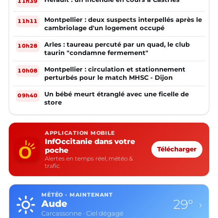
11h39
Montpellier : deux suspects interpellés après le
11h11
cambriolage d'un logement occupé
Arles : taureau percuté par un quad, le club
10h28
taurin "condamne fermement"
Montpellier : circulation et stationnement
10h08
perturbés pour le match MHSC - Dijon
Un bébé meurt étranglé avec une ficelle de
09h40
store
APPLICATION MOBILE
InfOccitanie dans votre
poche
Télécharger
Alertes en temps réel, météo &
trafic
MÉTÉO · MAINTENANT
29°
Aude
›
Carcassonne · Ciel dégagé