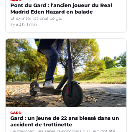
Pont du Gard : l'ancien joueur du Real
Madrid Eden Hazard en balade
Et ex-international belge.
il y a 3 h
1 min
GARD
Gard : un jeune de 22 ans blessé dans un
accident de trottinette
Ce mercredi, les sapeurs-pompiers du Gard ont été