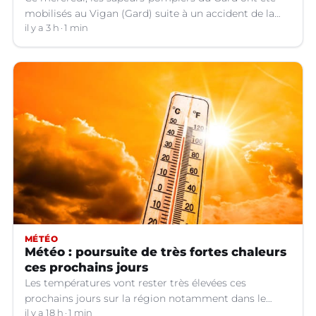
mobilisés au Vigan (Gard) suite à un accident de la
circulation impliquant le conducteur d'une trottinette
il y a 3 h
1 min
qui souffre d'un traumatisme crânien.
MÉTÉO
Météo : poursuite de très fortes chaleurs
ces prochains jours
Les températures vont rester très élevées ces
prochains jours sur la région notamment dans le
Languedoc.
il y a 18 h
1 min