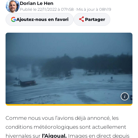
Dorian Le Hen
Publié le 22/11/2022 à 07h58 · Mis à jour à 08h19
share
Ajoutez-nous en favori
Partager
i
Comme nous vous l’avions déjà annoncé, les
conditions météorologiques sont actuellement
hivernales sur
l’Aigoual.
Images en direct depuis