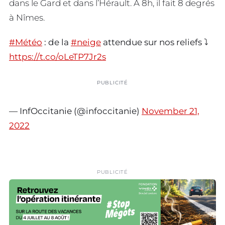
dans le Gard et dans l’Hérault. A 8h, il fait 8 degrés
à Nîmes.
#Météo
: de la
#neige
attendue sur nos reliefs ⤵️
https://t.co/oLeTP7Jr2s
PUBLICITÉ
— InfOccitanie (@infoccitanie)
November 21,
2022
PUBLICITÉ