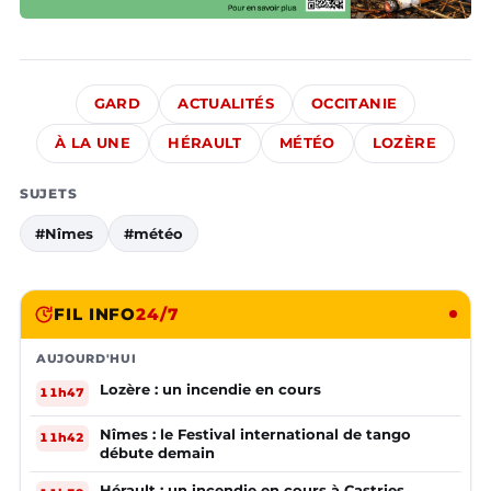
GARD
ACTUALITÉS
OCCITANIE
À LA UNE
HÉRAULT
MÉTÉO
LOZÈRE
SUJETS
#Nîmes
#météo
FIL INFO
24/7
AUJOURD'HUI
Lozère : un incendie en cours
11h47
Nîmes : le Festival international de tango
11h42
débute demain
Hérault : un incendie en cours à Castries