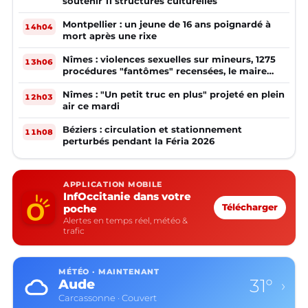
soutenir 11 structures culturelles
Montpellier : un jeune de 16 ans poignardé à
14h04
mort après une rixe
Nîmes : violences sexuelles sur mineurs, 1275
13h06
procédures "fantômes" recensées, le maire
réagit
Nîmes : "Un petit truc en plus" projeté en plein
12h03
air ce mardi
Béziers : circulation et stationnement
11h08
perturbés pendant la Féria 2026
APPLICATION MOBILE
InfOccitanie dans votre
poche
Télécharger
Alertes en temps réel, météo &
trafic
MÉTÉO · MAINTENANT
31°
Aude
›
Carcassonne · Couvert