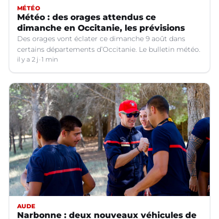
MÉTÉO
Météo : des orages attendus ce
dimanche en Occitanie, les prévisions
Des orages vont éclater ce dimanche 9 août dans
certains départements d’Occitanie. Le bulletin météo.
il y a 2 j
1 min
AUDE
Narbonne : deux nouveaux véhicules de