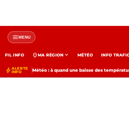
menu
MENU
expand_more
location_on
FIL INFO
MA RÉGION
MÉTÉO
INFO TRAFI
ALERTE
bolt
Météo : à quand une baisse des températur
INFO