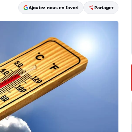
share
Ajoutez-nous en favori
Partager