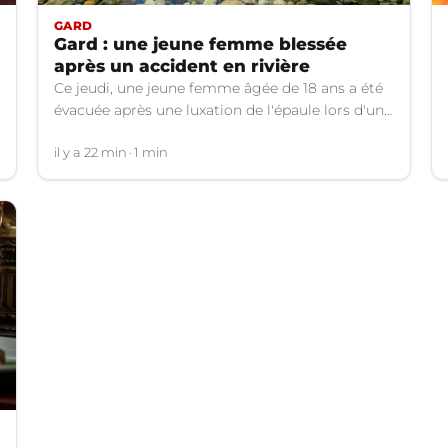
GARD
Gard : une jeune femme blessée
après un accident en rivière
Ce jeudi, une jeune femme âgée de 18 ans a été
évacuée après une luxation de l'épaule lors d'un
plongeon dans une rivière à Saint-André-de-
Valborgne (Gard).
il y a 22 min
1 min