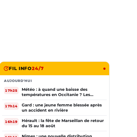
FIL INFO
24/7
AUJOURD'HUI
Météo : à quand une baisse des
17h25
températures en Occitanie ? Les
prévisions
Gard : une jeune femme blessée après
17h14
un accident en rivière
Hérault : la fête de Marseillan de retour
16h19
du 15 au 18 août
Nîmes : une nouvelle distribution