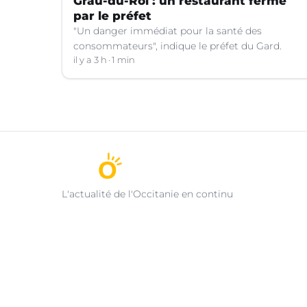
Grau-du-Roi : un restaurant fermé
par le préfet
"Un danger immédiat pour la santé des
consommateurs", indique le préfet du Gard.
il y a 3 h
1 min
L'actualité de l'Occitanie en continu