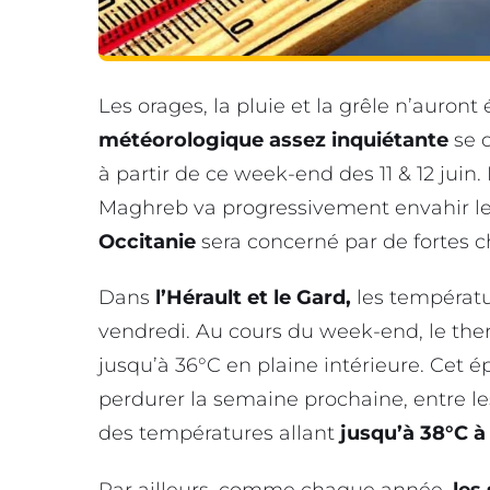
Les orages, la pluie et la grêle n’auron
météorologique assez inquiétante
se d
à partir de ce week-end des 11 & 12 juin
Maghreb va progressivement envahir le 
Occitanie
sera concerné par de fortes 
Dans
l’Hérault et le Gard,
les températu
vendredi. Au cours du week-end, le th
jusqu’à 36°C en plaine intérieure. Cet é
perdurer la semaine prochaine, entre les 1
des températures allant
jusqu’à 38°C à
Par ailleurs, comme chaque année,
les