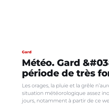
Gard
Météo. Gard &#038
période de très fo
Les orages, la pluie et la grêle n’
situation météorologique assez inq
jours, notamment à partir de ce week