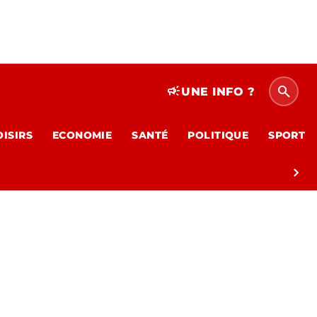
search
campaign
UNE INFO ?
OISIRS
ECONOMIE
SANTÉ
POLITIQUE
SPORT
chevron_right