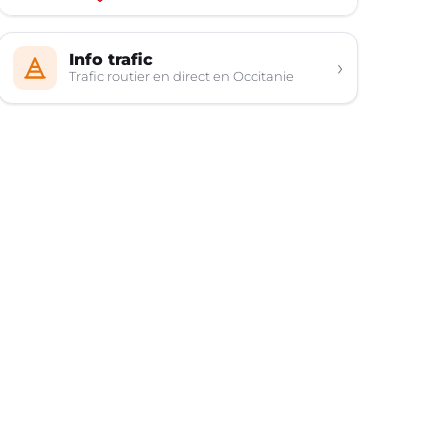
Info trafic
›
Trafic routier en direct en Occitanie