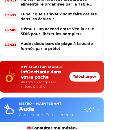
16h11
alimentaire organisée par la Table
Ouverte
Lunel : quels travaux sont faits cet été
15h32
dans les écoles ?
Hérault : un accord entre Veolia et le
15h06
SDIS pour libérer les pompiers
volontaires
Aude : deux bars de plage à Leucate
14h23
fermés par le préfet
APPLICATION MOBILE
InfOccitanie dans
votre poche
Télécharger
Alertes en temps réel,
météo & trafic
MÉTÉO · MAINTENANT
33°
Aude
›
Carcassonne · Partiellement nuageux
Consulter ma météo
›