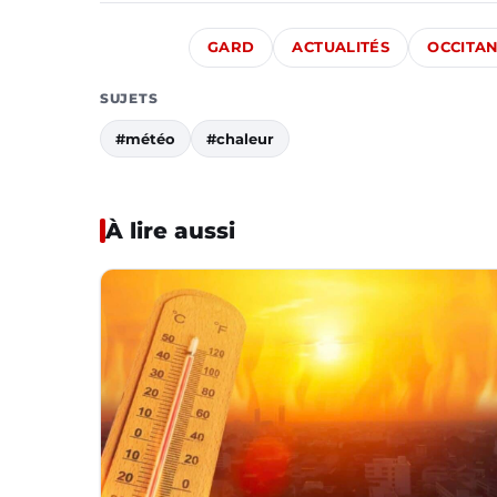
GARD
ACTUALITÉS
OCCITAN
SUJETS
#météo
#chaleur
À lire aussi