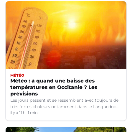
MÉTÉO
Météo : à quand une baisse des
températures en Occitanie ? Les
prévisions
Les jours passent et se ressemblent avec toujours de
très fortes chaleurs notamment dans le Languedoc.
Jusqu’à quand ?
il y a 11 h
1 min