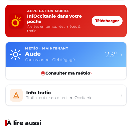
APPLICATION MOBILE
InfOccitanie dans votre
poche
Télécharger
Alertes en temps réel, météo &
trafic
MÉTÉO · MAINTENANT
23°
Aude
›
Carcassonne · Ciel dégagé
Consulter ma météo
›
Info trafic
›
Trafic routier en direct en Occitanie
À lire aussi