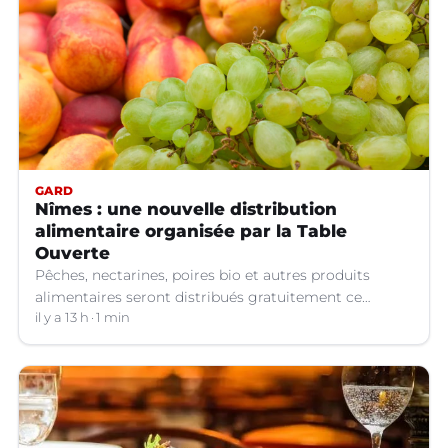
GARD
Nîmes : une nouvelle distribution
alimentaire organisée par la Table
Ouverte
Pêches, nectarines, poires bio et autres produits
alimentaires seront distribués gratuitement ce
vendredi 7 août par les bénévoles de la Table Ouverte
il y a 13 h
1 min
à Nîmes (Gard).