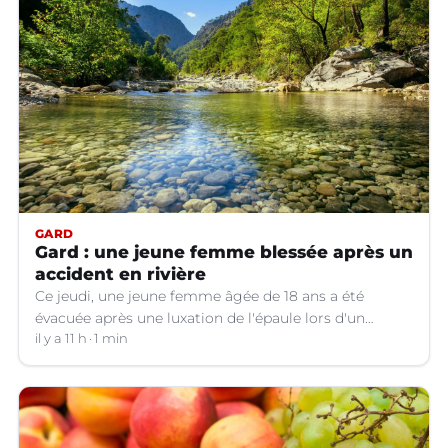
GARD
Gard : une jeune femme blessée après un
accident en rivière
Ce jeudi, une jeune femme âgée de 18 ans a été
évacuée après une luxation de l'épaule lors d'un
plongeon dans une rivière à Saint-André-de-
il y a 11 h
1 min
Valborgne (Gard).