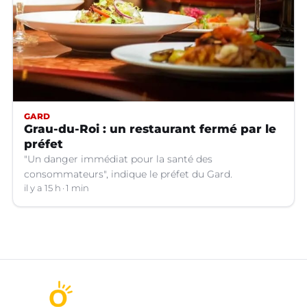
GARD
Grau-du-Roi : un restaurant fermé par le
préfet
"Un danger immédiat pour la santé des
consommateurs", indique le préfet du Gard.
il y a 15 h
1 min