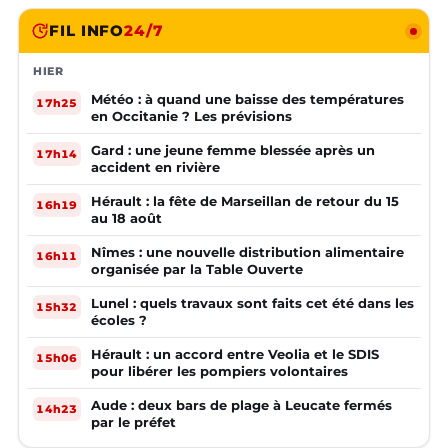
FIL INFO
24/7
HIER
Météo : à quand une baisse des températures
17h25
en Occitanie ? Les prévisions
Gard : une jeune femme blessée après un
17h14
accident en rivière
Hérault : la fête de Marseillan de retour du 15
16h19
au 18 août
Nîmes : une nouvelle distribution alimentaire
16h11
organisée par la Table Ouverte
Lunel : quels travaux sont faits cet été dans les
15h32
écoles ?
Hérault : un accord entre Veolia et le SDIS
15h06
pour libérer les pompiers volontaires
Aude : deux bars de plage à Leucate fermés
14h23
par le préfet