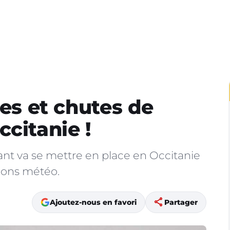
ies et chutes de
citanie !
nt va se mettre en place en Occitanie
sions météo.
share
Ajoutez-nous en favori
Partager