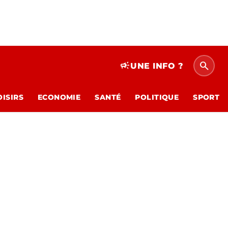
search
campaign
UNE INFO ?
OISIRS
ECONOMIE
SANTÉ
POLITIQUE
SPORT