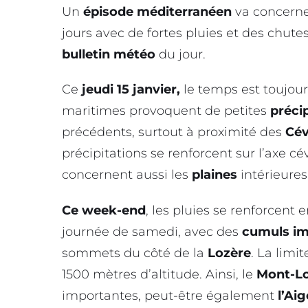
Un
épisode méditerranéen
va concerne
jours avec de fortes pluies et des chu
bulletin météo
du jour.
Ce
jeudi 15 janvier,
le temps est toujou
maritimes provoquent de petites
préci
précédents, surtout à proximité des
Cé
précipitations se renforcent sur l’axe cé
concernent aussi les
plaines
intérieure
Ce week-end
, les pluies se renforcent
journée de samedi, avec des
cumuls
im
sommets du côté de la
Lozère
. La limi
1500 mètres d’altitude. Ainsi, le
Mont-L
importantes, peut-être également
l’Ai