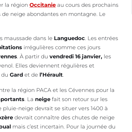
r la région
Occitanie
au cours des prochains
tes de neige abondantes en montagne. Le
rs maussade dans le
Languedoc
. Les entrées
pitations
irrégulières comme ces jours
vennes
. À partir du
vendredi 16 janvier,
les
venol. Elles deviennent régulières et
s du
Gard
et de
l’Hérault
.
 entre la région PACA et les Cévennes pour la
portants
. La
neige
fait son retour sur les
te pluie-neige devrait se situer vers 1400 à
ozère
devrait connaître des chutes de neige
goual
mais c’est incertain. Pour la journée du