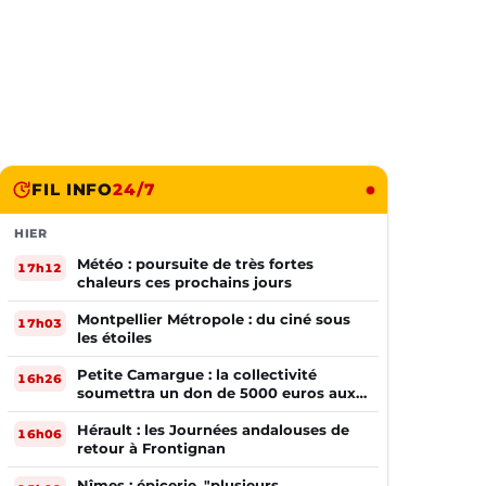
FIL INFO
24/7
HIER
Météo : poursuite de très fortes
17h12
chaleurs ces prochains jours
Montpellier Métropole : du ciné sous
17h03
les étoiles
Petite Camargue : la collectivité
16h26
soumettra un don de 5000 euros aux
sinistrés de la Gironde
Hérault : les Journées andalouses de
16h06
retour à Frontignan
Nîmes : épicerie, "plusieurs