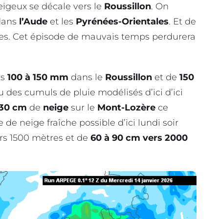
neigeux se décale vers le
Roussillon
. On
 dans
l’Aude
et les
Pyrénées-Orientales
. Et de
es. Cet épisode de mauvais temps perdurera
rs
100 à 150 mm
dans le
Roussillon
et de
150
u des cumuls de pluie modélisés d’ici d’ici
 30 cm
de
neige
sur le
Mont-Lozère
ce
e de neige fraîche possible d’ici lundi soir
rs 1500 mètres et de
60 à 90 cm vers 2000