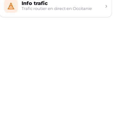
Info trafic
›
Trafic routier en direct en Occitanie