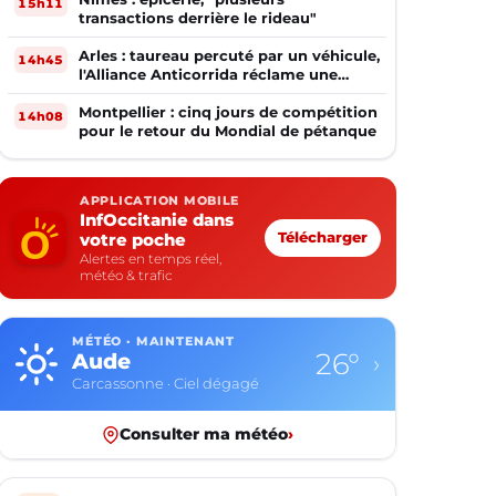
15h11
transactions derrière le rideau"
Arles : taureau percuté par un véhicule,
14h45
l'Alliance Anticorrida réclame une
enquête
Montpellier : cinq jours de compétition
14h08
pour le retour du Mondial de pétanque
APPLICATION MOBILE
InfOccitanie dans
votre poche
Télécharger
Alertes en temps réel,
météo & trafic
MÉTÉO · MAINTENANT
26°
Aude
›
Carcassonne · Ciel dégagé
Consulter ma météo
›