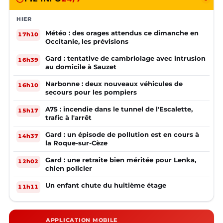
HIER
Météo : des orages attendus ce dimanche en
17h10
Occitanie, les prévisions
Gard : tentative de cambriolage avec intrusion
16h39
au domicile à Sauzet
Narbonne : deux nouveaux véhicules de
16h10
secours pour les pompiers
A75 : incendie dans le tunnel de l'Escalette,
15h17
trafic à l'arrêt
Gard : un épisode de pollution est en cours à
14h37
la Roque-sur-Cèze
Gard : une retraite bien méritée pour Lenka,
12h02
chien policier
Un enfant chute du huitième étage
11h11
APPLICATION MOBILE