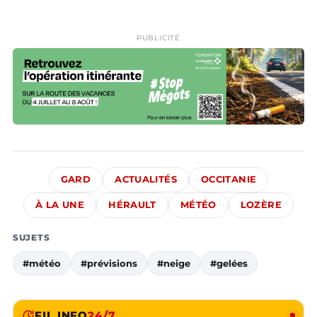
PUBLICITÉ
GARD
ACTUALITÉS
OCCITANIE
À LA UNE
HÉRAULT
MÉTÉO
LOZÈRE
SUJETS
#météo
#prévisions
#neige
#gelées
FIL INFO
24/7