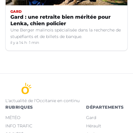
GARD
Gard : une retraite bien méritée pour
Lenka, chien policier
Une Berger malinois spécialisée dans la recherche de
stupéfiants et de billets de banque.
il y a 14 h
1 min
L'actualité de l'Occitanie en continu
RUBRIQUES
DÉPARTEMENTS
MÉTÉO
Gard
INFO TRAFIC
Hérault