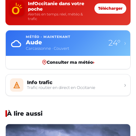
InfOccitanie dans votre
poche
Télécharger
Alertes en temps réel, météo &
trafic
MÉTÉO · MAINTENANT
24°
Aude
›
Carcassonne · Couvert
Consulter ma météo
›
Info trafic
›
Trafic routier en direct en Occitanie
À lire aussi