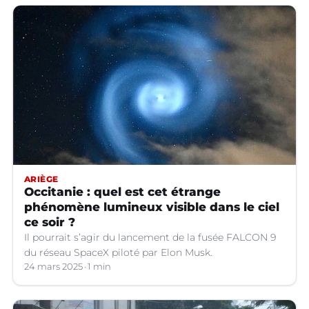
ARIÈGE
Occitanie : quel est cet étrange
phénomène lumineux visible dans le ciel
ce soir ?
Il pourrait s’agir du lancement de la fusée FALCON 9
du réseau SpaceX piloté par Elon Musk.
24 mars 2025
1 min