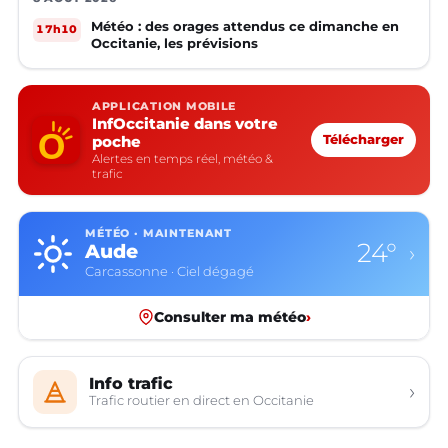
Météo : des orages attendus ce dimanche en
17h10
Occitanie, les prévisions
APPLICATION MOBILE
InfOccitanie dans votre
poche
Télécharger
Alertes en temps réel, météo &
trafic
MÉTÉO · MAINTENANT
24°
Aude
›
Carcassonne · Ciel dégagé
Consulter ma météo
›
Info trafic
›
Trafic routier en direct en Occitanie