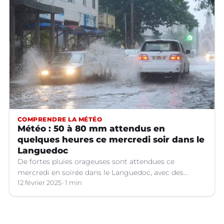
COMPRENDRE LA MÉTÉO
Météo : 50 à 80 mm attendus en
quelques heures ce mercredi soir dans le
Languedoc
De fortes pluies orageuses sont attendues ce
mercredi en soirée dans le Languedoc, avec des
cumuls importants. Les prévisions météo.
12 février 2025
1 min