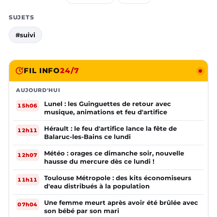
SUJETS
#suivi
FIL INFO
24/7
AUJOURD'HUI
Lunel : les Guinguettes de retour avec
15h06
musique, animations et feu d'artifice
Hérault : le feu d'artifice lance la fête de
12h11
Balaruc-les-Bains ce lundi
Météo : orages ce dimanche soir, nouvelle
12h07
hausse du mercure dès ce lundi !
Toulouse Métropole : des kits économiseurs
11h11
d'eau distribués à la population
Une femme meurt après avoir été brûlée avec
07h04
son bébé par son mari