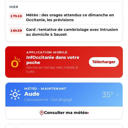
HIER
Météo : des orages attendus ce dimanche en
17h10
Occitanie, les prévisions
Gard : tentative de cambriolage avec intrusion
16h39
au domicile à Sauzet
APPLICATION MOBILE
InfOccitanie dans votre
poche
Télécharger
Alertes en temps réel, météo &
trafic
MÉTÉO · MAINTENANT
35°
Aude
›
Carcassonne · Ciel dégagé
Consulter ma météo
›