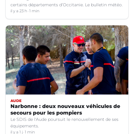
certains départements d’Occitanie. Le bulletin météo.
il y a 23 h
1 min
AUDE
Narbonne : deux nouveaux véhicules de
secours pour les pompiers
Le SDIS de l'Aude poursuit le renouvellement de ses
équipements.
il y a 1 j
1 min