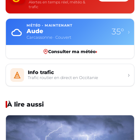
Alertes en temps réel, météo &
trafic
MÉTÉO · MAINTENANT
35°
Aude
›
Carcassonne · Couvert
Consulter ma météo
›
Info trafic
›
Trafic routier en direct en Occitanie
À lire aussi