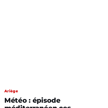
Ariège
Météo : épisode