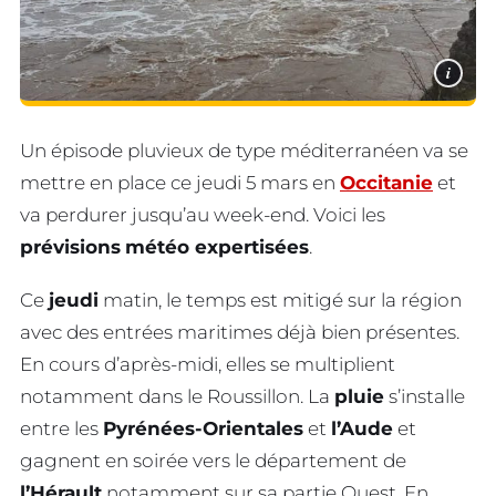
i
Un épisode pluvieux de type méditerranéen va se
mettre en place ce jeudi 5 mars en
Occitanie
et
va perdurer jusqu’au week-end. Voici les
prévisions
météo expertisées
.
Ce
jeudi
matin, le temps est mitigé sur la région
avec des entrées maritimes déjà bien présentes.
En cours d’après-midi, elles se multiplient
notamment dans le Roussillon. La
pluie
s’installe
entre les
Pyrénées-Orientales
et
l’Aude
et
gagnent en soirée vers le département de
l’Hérault
notamment sur sa partie Ouest. En