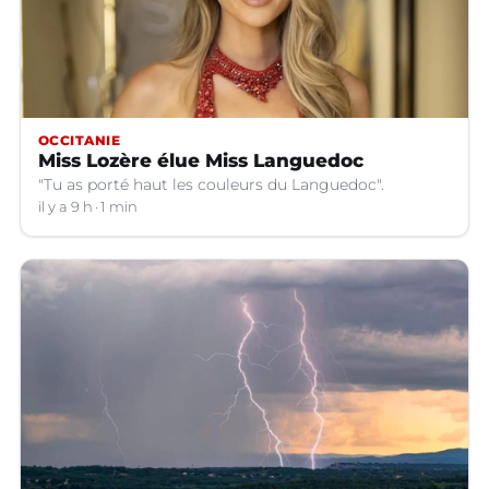
OCCITANIE
Miss Lozère élue Miss Languedoc
"Tu as porté haut les couleurs du Languedoc".
il y a 9 h
1 min