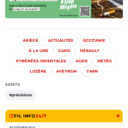
ARIÈGE
ACTUALITÉS
OCCITANIE
À LA UNE
GARD
HÉRAULT
PYRÉNÉES-ORIENTALES
AUDE
MÉTÉO
LOZÈRE
AVEYRON
TARN
SUJETS
#prévisions
FIL INFO
24/7
AUJOURD'HUI