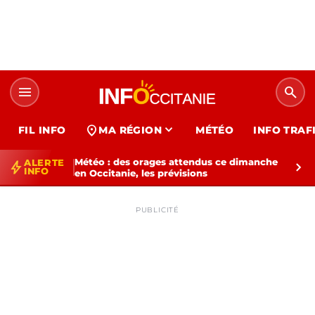
menu
search
expand_more
location_on
FIL INFO
MA RÉGION
MÉTÉO
INFO TRAF
Météo : des orages attendus ce dimanche
ALERTE
bolt
chevron_right
INFO
en Occitanie, les prévisions
PUBLICITÉ