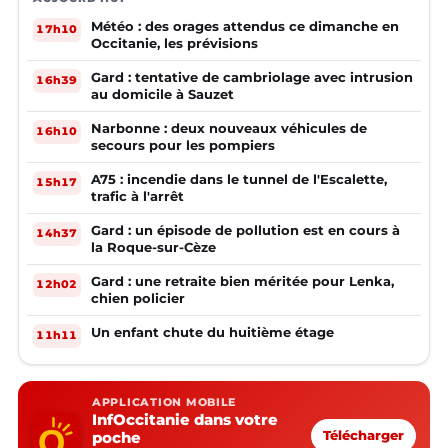
Météo : des orages attendus ce dimanche en
17h10
Occitanie, les prévisions
Gard : tentative de cambriolage avec intrusion
16h39
au domicile à Sauzet
Narbonne : deux nouveaux véhicules de
16h10
secours pour les pompiers
A75 : incendie dans le tunnel de l'Escalette,
15h17
trafic à l'arrêt
Gard : un épisode de pollution est en cours à
14h37
la Roque-sur-Cèze
Gard : une retraite bien méritée pour Lenka,
12h02
chien policier
Un enfant chute du huitième étage
11h11
APPLICATION MOBILE
InfOccitanie dans votre
poche
Télécharger