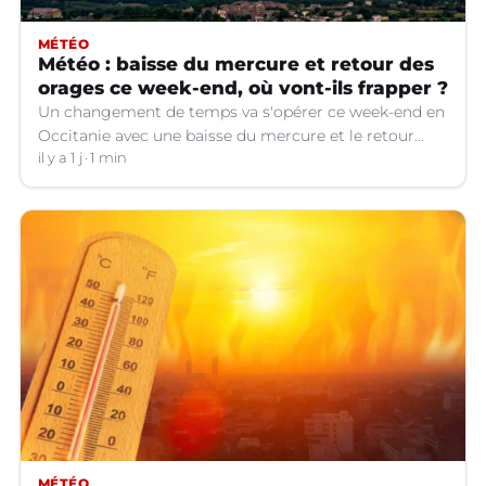
MÉTÉO
Météo : baisse du mercure et retour des
orages ce week-end, où vont-ils frapper ?
Un changement de temps va s'opérer ce week-end en
Occitanie avec une baisse du mercure et le retour
d'orages dans certains départements.
il y a 1 j
1 min
MÉTÉO