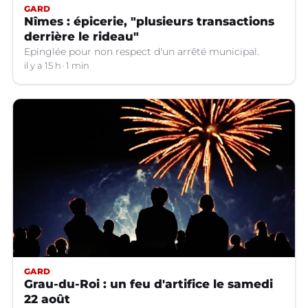
GARD
Nîmes : épicerie, "plusieurs transactions
derrière le rideau"
Epinglée pour non respect d'un arrêté municipal.
il y a 15 h
1 min
GARD
Grau-du-Roi : un feu d'artifice le samedi
22 août