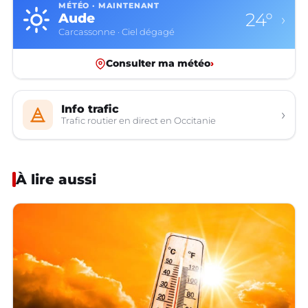
MÉTÉO · MAINTENANT
24°
Aude
›
Carcassonne · Ciel dégagé
Consulter ma météo
›
Info trafic
›
Trafic routier en direct en Occitanie
À lire aussi