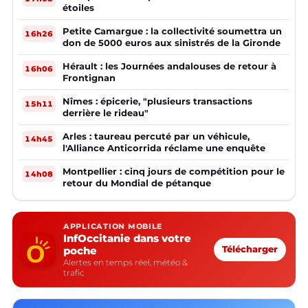
étoiles
Petite Camargue : la collectivité soumettra un
16h26
don de 5000 euros aux sinistrés de la Gironde
Hérault : les Journées andalouses de retour à
16h06
Frontignan
Nîmes : épicerie, "plusieurs transactions
15h11
derrière le rideau"
Arles : taureau percuté par un véhicule,
14h45
l'Alliance Anticorrida réclame une enquête
Montpellier : cinq jours de compétition pour le
14h08
retour du Mondial de pétanque
APPLICATION MOBILE
InfOccitanie dans votre
poche
Télécharger
Alertes en temps réel, météo &
trafic