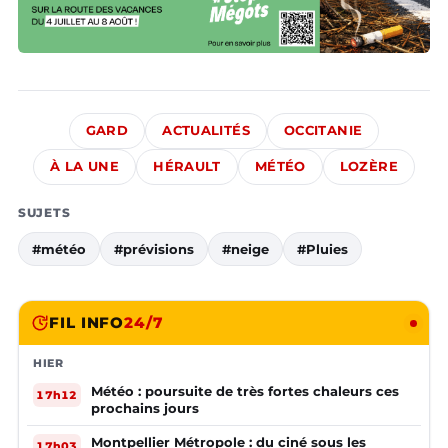
GARD
ACTUALITÉS
OCCITANIE
À LA UNE
HÉRAULT
MÉTÉO
LOZÈRE
SUJETS
#météo
#prévisions
#neige
#Pluies
FIL INFO
24/7
HIER
Météo : poursuite de très fortes chaleurs ces
17h12
prochains jours
Montpellier Métropole : du ciné sous les
17h03