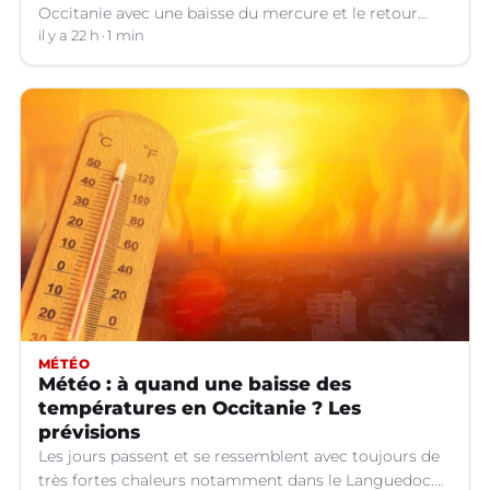
Occitanie avec une baisse du mercure et le retour
d'orages dans certains départements.
il y a 22 h
1 min
MÉTÉO
Météo : à quand une baisse des
températures en Occitanie ? Les
prévisions
Les jours passent et se ressemblent avec toujours de
très fortes chaleurs notamment dans le Languedoc.