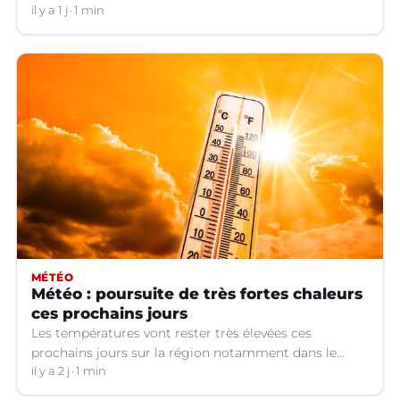
Jusqu’à quand ?
il y a 1 j
1 min
MÉTÉO
Météo : poursuite de très fortes chaleurs
ces prochains jours
Les températures vont rester très élevées ces
prochains jours sur la région notamment dans le
Languedoc.
il y a 2 j
1 min