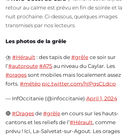
retour au calme est prévu en fin de soirée et la
nuit prochaine. Ci-dessous, quelques images
transmises par nos lecteurs.
Les photos de la grêle
⛈️
#Hérault
: des tapis de
#grêle
ce soir sur
l’
#autoroute
#A75
au niveau du Caylar. Les
#orages
sont mobiles mais localement assez
forts.
#météo
pic.twitter.com/hlPgsCLdcp
— InfOccitanie (@infoccitanie)
April 1, 2024
🔴
#Orages
de
#grêle
en cours sur les hauts-
cantons et les reliefs de l’
#Hérault
, comme
prévu ! Ici, La-Salvetat-sur-Agout. Les orages