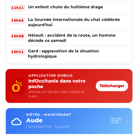
Un enfant chute du huitième étage
11h11
La Journée internationale du chat célébrée
10h42
aujourd'hui
Hérault : accident de la route, un homme
10h28
décède ce samedi
Gard : aggravation de la situation
10h11
hydrologique
APPLICATION MOBILE
InfOccitanie dans votre
poche
Télécharger
Alertes en temps réel, météo &
trafic
MÉTÉO · MAINTENANT
38°
Aude
›
Carcassonne · Couvert