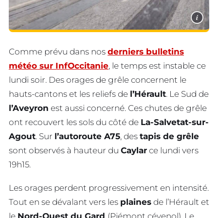
i
Comme prévu dans nos
derniers bulletins
météo sur InfOccitanie
, le temps est instable ce
lundi soir. Des orages de grêle concernent le
hauts-cantons et les reliefs de
l’Hérault
. Le Sud de
l’Aveyron
est aussi concerné. Ces chutes de grêle
ont recouvert les sols du côté de
La-Salvetat-sur-
Agout
. Sur
l’autoroute A75
, des
tapis de grêle
sont observés à hauteur du
Caylar
ce lundi vers
19h15.
Les orages perdent progressivement en intensité.
Tout en se dévalant vers les
plaines
de l’Hérault et
le
Nord-Ouest du Gard
(Piémont cévenol). Le