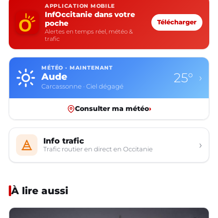
APPLICATION MOBILE
InfOccitanie dans votre
poche
Télécharger
Alertes en temps réel, météo &
trafic
MÉTÉO · MAINTENANT
25°
Aude
›
Carcassonne · Ciel dégagé
Consulter ma météo
›
Info trafic
›
Trafic routier en direct en Occitanie
À lire aussi