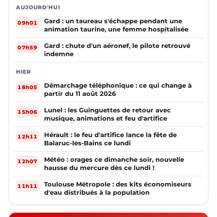
AUJOURD'HUI
Gard : un taureau s'échappe pendant une
09h01
animation taurine, une femme hospitalisée
Gard : chute d'un aéronef, le pilote retrouvé
07h59
indemne
HIER
Démarchage téléphonique : ce qui change à
18h05
partir du 11 août 2026
Lunel : les Guinguettes de retour avec
15h06
musique, animations et feu d'artifice
Hérault : le feu d'artifice lance la fête de
12h11
Balaruc-les-Bains ce lundi
Météo : orages ce dimanche soir, nouvelle
12h07
hausse du mercure dès ce lundi !
Toulouse Métropole : des kits économiseurs
11h11
d'eau distribués à la population