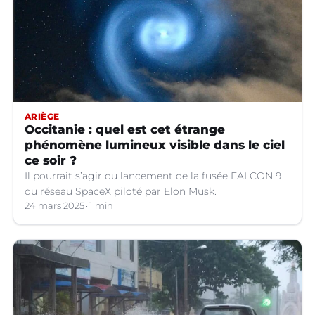
ARIÈGE
Occitanie : quel est cet étrange
phénomène lumineux visible dans le ciel
ce soir ?
Il pourrait s’agir du lancement de la fusée FALCON 9
du réseau SpaceX piloté par Elon Musk.
24 mars 2025
1 min