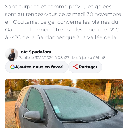
Sans surprise et comme prévu, les gelées
sont au rendez-vous ce samedi 30 novembre
en Occitanie. Le gel concerne les plaines du
Gard. Le thermomètre est descendu de -2°C
à -4°C de la Gardonnenque à la vallée de la…
Loïc Spadafora
Publié le 30/11/2024 à 08h27 · Mis à jour à 09h48
share
Ajoutez-nous en favori
Partager