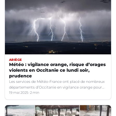
ARIÈGE
Météo : vigilance orange, risque d’orages
violents en Occitanie ce lundi soir,
prudence
Les services de Météo-France ont placé de nombreux
départements d’Occitanie en vigilance orange pour
les orages violents.
19 mai 2025
2 min