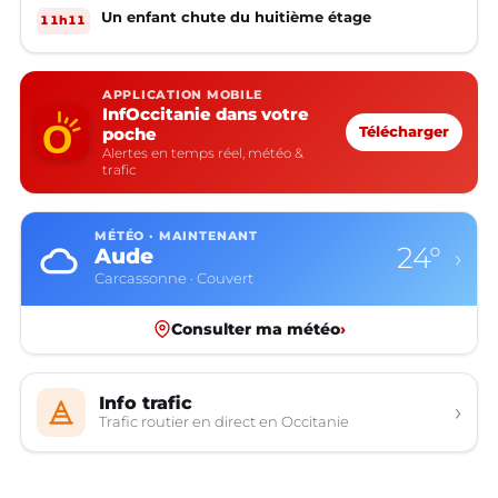
Un enfant chute du huitième étage
11h11
APPLICATION MOBILE
InfOccitanie dans votre
poche
Télécharger
Alertes en temps réel, météo &
trafic
MÉTÉO · MAINTENANT
24°
Aude
›
Carcassonne · Couvert
Consulter ma météo
›
Info trafic
›
Trafic routier en direct en Occitanie