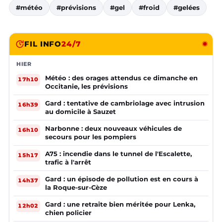
#météo
#prévisions
#gel
#froid
#gelées
FIL INFO
24/7
HIER
Météo : des orages attendus ce dimanche en
17h10
Occitanie, les prévisions
Gard : tentative de cambriolage avec intrusion
16h39
au domicile à Sauzet
Narbonne : deux nouveaux véhicules de
16h10
secours pour les pompiers
A75 : incendie dans le tunnel de l'Escalette,
15h17
trafic à l'arrêt
Gard : un épisode de pollution est en cours à
14h37
la Roque-sur-Cèze
Gard : une retraite bien méritée pour Lenka,
12h02
chien policier