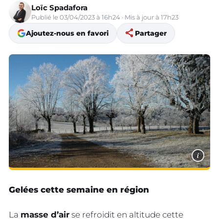
Loïc Spadafora
Publié le 03/04/2023 à 16h24 · Mis à jour à 17h23
share
Ajoutez-nous en favori
Partager
i
Gelées cette semaine en région
La
masse d’air
se refroidit en altitude cette