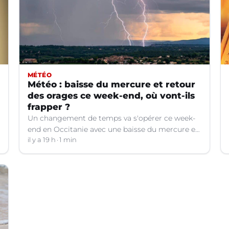
MÉTÉO
Météo : baisse du mercure et retour
des orages ce week-end, où vont-ils
frapper ?
Un changement de temps va s'opérer ce week-
end en Occitanie avec une baisse du mercure et
le retour d'orages dans certains départements.
il y a 19 h
1 min