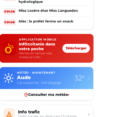
hydrologique
Miss Lozère élue Miss Languedoc
09h38
Alès : le préfet ferme un snack
09h08
APPLICATION MOBILE
InfOccitanie dans
votre poche
Télécharger
Alertes en temps réel,
météo & trafic
MÉTÉO · MAINTENANT
32°
Aude
›
Carcassonne · Ciel dégagé
Consulter ma météo
›
Info trafic
›
Trafic routier en direct en Occitanie