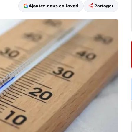
share
Ajoutez-nous en favori
Partager