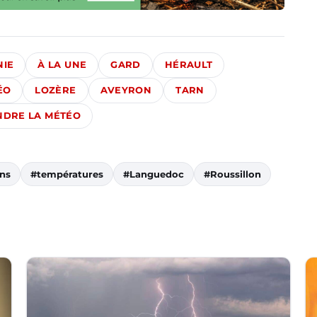
NIE
À LA UNE
GARD
HÉRAULT
ÉO
LOZÈRE
AVEYRON
TARN
DRE LA MÉTÉO
ons
#températures
#Languedoc
#Roussillon