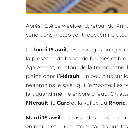
Après l’Eté ce week-end, retour du Pr
conditions météo vont redevenir plutôt d
Ce
lundi 15 avril,
les passages nuageux 
la présence de bancs de brumes et brou
également, le retour de la tramontane. 
plaine dans
l’Hérault
, un peu plus sur le
néanmoins le soleil qui l’emporte. Les t
fait quand même encore chaud. On atten
l’Hérault
, le
Gard
et la vallée du
Rhône
.
Mardi 16 avril,
la baisse des températur
en plaine et sur le littoral, tandis que 