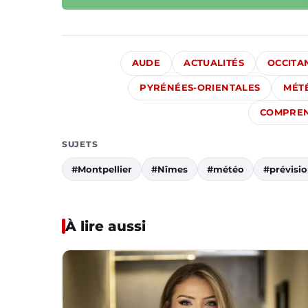
AUDE
ACTUALITÉS
OCCITA
PYRÉNÉES-ORIENTALES
MÉT
COMPREN
SUJETS
#Montpellier
#Nîmes
#météo
#prévisi
À lire aussi