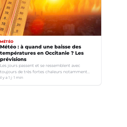
MÉTÉO
Météo : à quand une baisse des
températures en Occitanie ? Les
prévisions
Les jours passent et se ressemblent avec
toujours de très fortes chaleurs notamment
dans le Languedoc. Jusqu’à quand ?
il y a 1 j
1 min