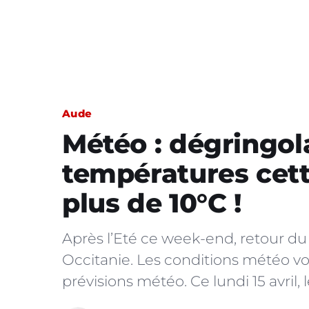
Aude
Météo : dégringol
températures cett
plus de 10°C !
Après l’Eté ce week-end, retour d
Occitanie. Les conditions météo von
prévisions météo. Ce lundi 15 avril