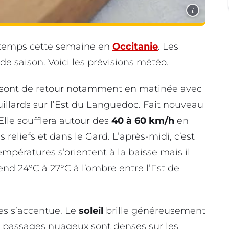
i
intemps cette semaine en
Occitanie
. Les
e saison. Voici les prévisions météo.
sont de retour notamment en matinée avec
illards sur l’Est du Languedoc. Fait nouveau
Elle soufflera autour des
40 à 60 km/h
en
s reliefs et dans le Gard. L’après-midi, c’est
empératures s’orientent à la baisse mais il
d 24°C à 27°C à l’ombre entre l’Est de
es s’accentue. Le
soleil
brille généreusement
les passages nuageux sont denses sur les