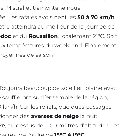
es. Mistral et tramontane nous
. Les rafales avoisinent les
50 à 70 km/h
tre atteindra au meilleur de la journée de
edoc
et du
Roussillon
, localement 21°C. Soit
 aux températures du week-end. Finalement,
moyennes de saison !
ujours beaucoup de soleil en plaine avec
e
souffleront sur l’ensemble de la région,
0 km/h. Sur les reliefs, quelques passages
donner des
averses de neige
la nuit
re
, au dessus de 1200 mètres d’altitude ! Les
aires, de l’ordre de
15°C à 19°C