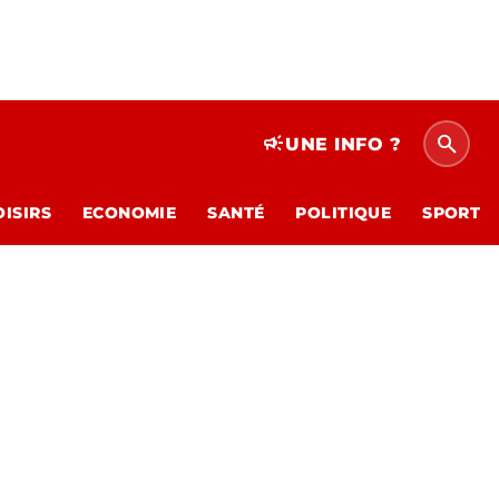
search
campaign
UNE INFO ?
OISIRS
ECONOMIE
SANTÉ
POLITIQUE
SPORT