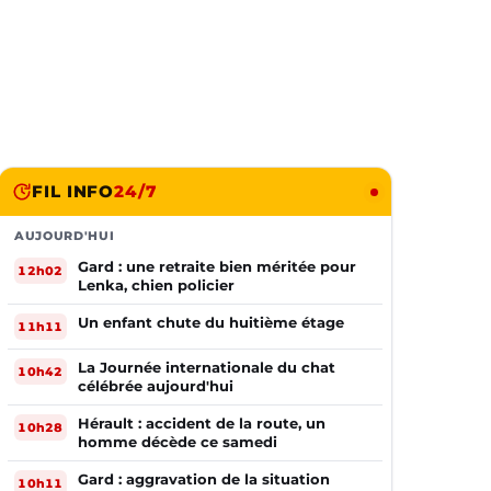
FIL INFO
24/7
AUJOURD'HUI
Gard : une retraite bien méritée pour
12h02
Lenka, chien policier
Un enfant chute du huitième étage
11h11
La Journée internationale du chat
10h42
célébrée aujourd'hui
Hérault : accident de la route, un
10h28
homme décède ce samedi
Gard : aggravation de la situation
10h11