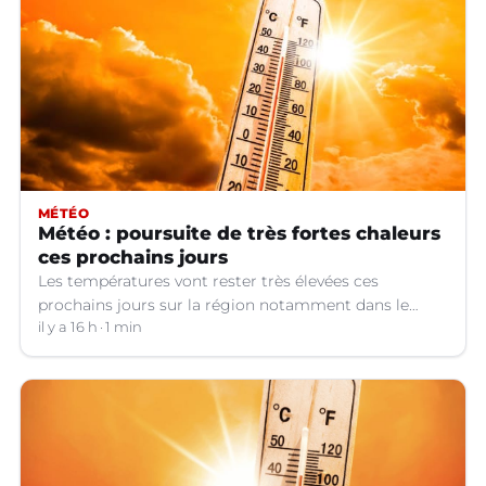
MÉTÉO
Météo : poursuite de très fortes chaleurs
ces prochains jours
Les températures vont rester très élevées ces
prochains jours sur la région notamment dans le
Languedoc.
il y a 16 h
1 min