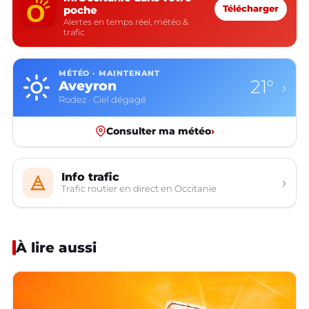
poche
Télécharger
Alertes en temps réel, météo &
trafic
MÉTÉO · MAINTENANT
21°
Aveyron
›
Rodez · Ciel dégagé
Consulter ma météo
›
Info trafic
›
Trafic routier en direct en Occitanie
À lire aussi