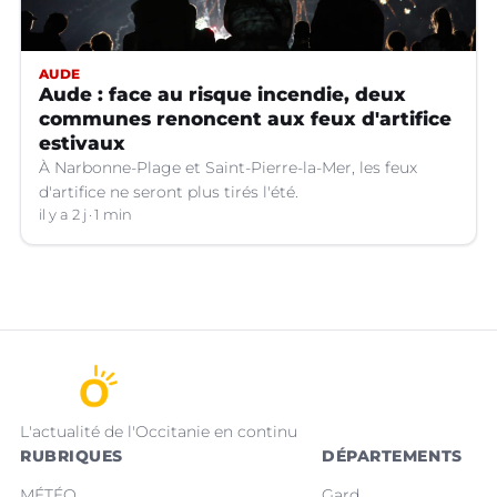
AUDE
Aude : face au risque incendie, deux
communes renoncent aux feux d'artifice
estivaux
À Narbonne-Plage et Saint-Pierre-la-Mer, les feux
d'artifice ne seront plus tirés l'été.
il y a 2 j
1 min
L'actualité de l'Occitanie en continu
RUBRIQUES
DÉPARTEMENTS
MÉTÉO
Gard