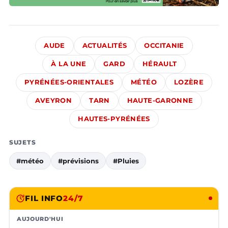
AUDE
ACTUALITÉS
OCCITANIE
À LA UNE
GARD
HÉRAULT
PYRÉNÉES-ORIENTALES
MÉTÉO
LOZÈRE
AVEYRON
TARN
HAUTE-GARONNE
HAUTES-PYRÉNÉES
SUJETS
#météo
#prévisions
#Pluies
FIL INFO
24/7
AUJOURD'HUI