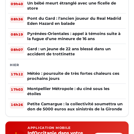
Un bébé meurt étranglé avec une ficelle de
09h40
store
Pont du Gard : l'ancien joueur du Real Madrid
08h36
Eden Hazard en balade
Pyrénées-Orientales : appel à témoins suite à
08h19
la fugue d'une mineure de 16 ans
Gard : un jeune de 22 ans blessé dans un
08h07
accident de trottinette
HIER
Météo : poursuite de très fortes chaleurs ces
17h12
prochains jours
Montpellier Métropole : du ciné sous les
17h03
étoiles
Petite Camargue : la collectivité soumettra un
16h26
don de 5000 euros aux sinistrés de la Gironde
APPLICATION MOBILE
InfOccitanie dans votre