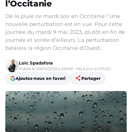
l’Occitanie
De la pluie ce mardi soir en Occitanie ! Une
nouvelle perturbation est en vue. Pour cette
journée du mardi 9 mai 2023, plutôt en fin de
journée et soirée d’ailleurs. La perturbation
balaiera la région Occitanie d’Ouest…
Loïc Spadafora
Publié le 09/05/2023 à 06h50 · Mis à jour à 07h00
share
Ajoutez-nous en favori
Partager