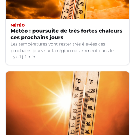
MÉTÉO
Météo : poursuite de très fortes chaleurs
ces prochains jours
Les températures vont rester très élevées ces
prochains jours sur la région notamment dans le
Languedoc.
il y a 1 j
1 min