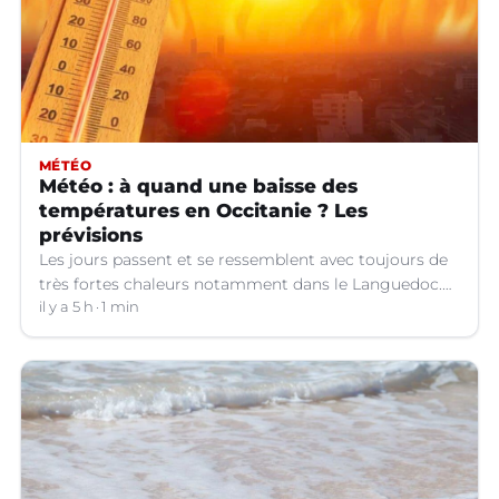
MÉTÉO
Météo : à quand une baisse des
températures en Occitanie ? Les
prévisions
Les jours passent et se ressemblent avec toujours de
très fortes chaleurs notamment dans le Languedoc.
Jusqu’à quand ?
il y a 5 h
1 min