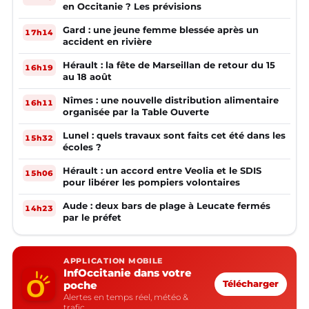
en Occitanie ? Les prévisions
Gard : une jeune femme blessée après un
17h14
accident en rivière
Hérault : la fête de Marseillan de retour du 15
16h19
au 18 août
Nîmes : une nouvelle distribution alimentaire
16h11
organisée par la Table Ouverte
Lunel : quels travaux sont faits cet été dans les
15h32
écoles ?
Hérault : un accord entre Veolia et le SDIS
15h06
pour libérer les pompiers volontaires
Aude : deux bars de plage à Leucate fermés
14h23
par le préfet
APPLICATION MOBILE
InfOccitanie dans votre
poche
Télécharger
Alertes en temps réel, météo &
trafic