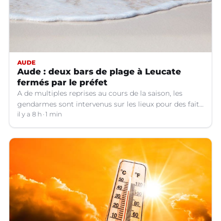
AUDE
Aude : deux bars de plage à Leucate
fermés par le préfet
A de multiples reprises au cours de la saison, les
gendarmes sont intervenus sur les lieux pour des faits
de violences, de consommation d'alcool, de rixes, de
il y a 8 h
1 min
tapage, de stationnement...