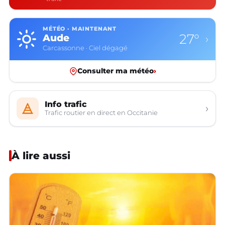
MÉTÉO · MAINTENANT
27°
Aude
›
Carcassonne · Ciel dégagé
Consulter ma météo
›
Info trafic
›
Trafic routier en direct en Occitanie
À lire aussi