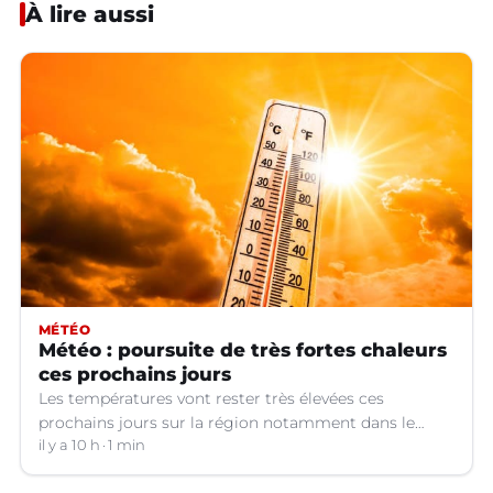
À lire aussi
MÉTÉO
Météo : poursuite de très fortes chaleurs
ces prochains jours
Les températures vont rester très élevées ces
prochains jours sur la région notamment dans le
Languedoc.
il y a 10 h
1 min