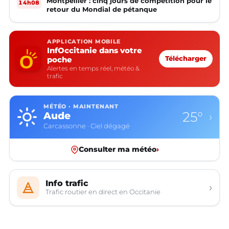
Montpellier : cinq jours de compétition pour le
14h08
retour du Mondial de pétanque
APPLICATION MOBILE
InfOccitanie dans votre
poche
Télécharger
Alertes en temps réel, météo &
trafic
MÉTÉO · MAINTENANT
25°
Aude
›
Carcassonne · Ciel dégagé
Consulter ma météo
›
Info trafic
›
Trafic routier en direct en Occitanie