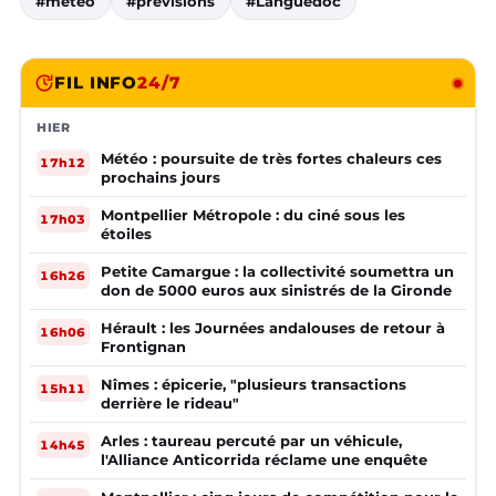
#météo
#prévisions
#Languedoc
FIL INFO
24/7
HIER
Météo : poursuite de très fortes chaleurs ces
17h12
prochains jours
Montpellier Métropole : du ciné sous les
17h03
étoiles
Petite Camargue : la collectivité soumettra un
16h26
don de 5000 euros aux sinistrés de la Gironde
Hérault : les Journées andalouses de retour à
16h06
Frontignan
Nîmes : épicerie, "plusieurs transactions
15h11
derrière le rideau"
Arles : taureau percuté par un véhicule,
14h45
l'Alliance Anticorrida réclame une enquête