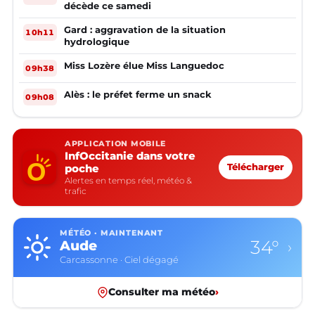
décède ce samedi
Gard : aggravation de la situation
10h11
hydrologique
Miss Lozère élue Miss Languedoc
09h38
Alès : le préfet ferme un snack
09h08
APPLICATION MOBILE
InfOccitanie dans votre
poche
Télécharger
Alertes en temps réel, météo &
trafic
MÉTÉO · MAINTENANT
34°
Aude
›
Carcassonne · Ciel dégagé
Consulter ma météo
›