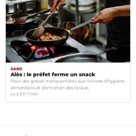
GARD
Alès : le préfet ferme un snack
Pour des graves manquements aux normes d’hygiène
alimentaire et d’entretien des locaux.
il y a 3 h
1 min