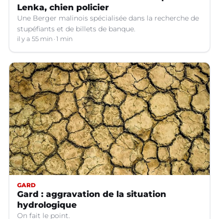
Lenka, chien policier
Une Berger malinois spécialisée dans la recherche de
stupéfiants et de billets de banque.
il y a 55 min
1 min
GARD
Gard : aggravation de la situation
hydrologique
On fait le point.