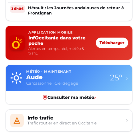
Hérault : les Journées andalouses de retour à
16h06
Frontignan
APPLICATION MOBILE
InfOccitanie dans votre
poche
Télécharger
Alertes en temps réel, météo &
trafic
MÉTÉO · MAINTENANT
25°
Aude
›
Carcassonne · Ciel dégagé
Consulter ma météo
›
Info trafic
›
Trafic routier en direct en Occitanie