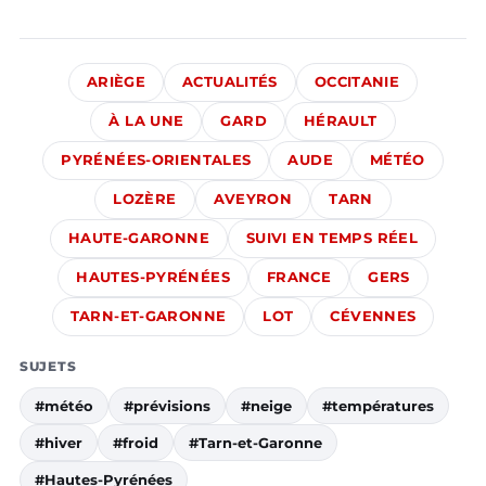
ARIÈGE
ACTUALITÉS
OCCITANIE
À LA UNE
GARD
HÉRAULT
PYRÉNÉES-ORIENTALES
AUDE
MÉTÉO
LOZÈRE
AVEYRON
TARN
HAUTE-GARONNE
SUIVI EN TEMPS RÉEL
HAUTES-PYRÉNÉES
FRANCE
GERS
TARN-ET-GARONNE
LOT
CÉVENNES
SUJETS
#météo
#prévisions
#neige
#températures
#hiver
#froid
#Tarn-et-Garonne
#Hautes-Pyrénées