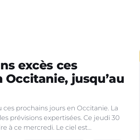
ans excès ces
 Occitanie, jusqu’au
ces prochains jours en Occitanie. La
 les prévisions expertisées. Ce jeudi 30
re à ce mercredi. Le ciel est…