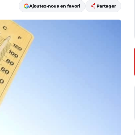
share
Ajoutez-nous en favori
Partager