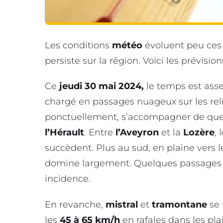
Les conditions
météo
évoluent peu ces
persiste sur la région. Voici les prévisio
Ce
jeudi 30 mai 2024,
le temps est assez
chargé en passages nuageux sur les rel
ponctuellement, s’accompagner de quel
l’Hérault
. Entre
l’Aveyron
et la
Lozère
, 
succèdent. Plus au sud, en plaine vers le
domine largement. Quelques passages n
incidence.
En revanche,
mistral
et
tramontane
se 
les
45 à 65 km/h
en rafales dans les pl