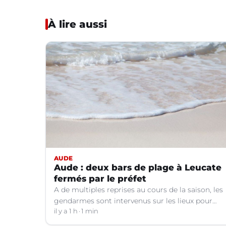
À lire aussi
AUDE
Aude : deux bars de plage à Leucate
fermés par le préfet
A de multiples reprises au cours de la saison, les
gendarmes sont intervenus sur les lieux pour
des faits de violences, de consommation
il y a 1 h
1 min
d'alcool, de rixes, de tapage, de stationnement...