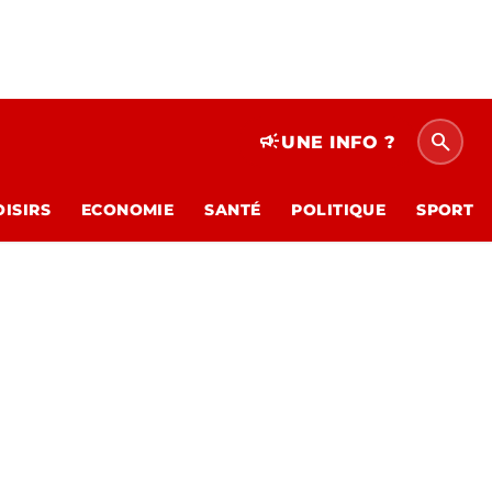
search
campaign
UNE INFO ?
OISIRS
ECONOMIE
SANTÉ
POLITIQUE
SPORT