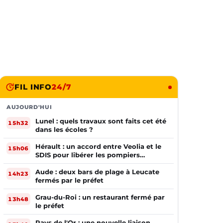
FIL INFO
24/7
AUJOURD'HUI
Lunel : quels travaux sont faits cet été
15h32
dans les écoles ?
Hérault : un accord entre Veolia et le
15h06
SDIS pour libérer les pompiers
volontaires
Aude : deux bars de plage à Leucate
14h23
fermés par le préfet
Grau-du-Roi : un restaurant fermé par
13h48
le préfet
Pays de l'Or : une nouvelle liaison