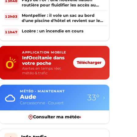
13h40
routière pour fluidifier les accès au
PIOM
Montpellier : il vole un sac au bord
12h03
d'une piscine d'hôtel et revient sur les
lieux le lendemain
Lozère : un incendie en cours
11h47
APPLICATION MOBILE
InfOccitanie dans
votre poche
Télécharger
Alertes en temps réel,
météo & trafic
MÉTÉO · MAINTENANT
33°
Aude
›
Carcassonne · Couvert
Consulter ma météo
›