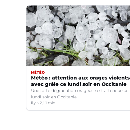
MÉTÉO
Météo : attention aux orages violents
avec grêle ce lundi soir en Occitanie
Une forte dégradation orageuse est attendue ce
lundi soir en Occitanie.
il y a 2 j
1 min