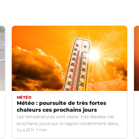
MÉTÉO
Météo : poursuite de très fortes
chaleurs ces prochains jours
Les températures vont rester très élevées ces
prochains jours sur la région notamment dans
le Languedoc.
il y a 22 h
1 min