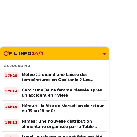
FIL INFO
24/7
AUJOURD'HUI
Météo : à quand une baisse des
17h25
températures en Occitanie ? Les
prévisions
Gard : une jeune femme blessée après
17h14
un accident en rivière
Hérault : la fête de Marseillan de retour
16h19
du 15 au 18 août
Nîmes : une nouvelle distribution
16h11
alimentaire organisée par la Table
Ouverte
Lunel : quels travaux sont faits cet été