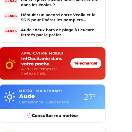
15h32
dans les écoles ?
Hérault : un accord entre Veolia et le
15h06
SDIS pour libérer les pompiers
volontaires
Aude : deux bars de plage à Leucate
14h23
fermés par le préfet
APPLICATION MOBILE
InfOccitanie dans
votre poche
Télécharger
Alertes en temps réel,
météo & trafic
MÉTÉO · MAINTENANT
27°
Aude
›
Carcassonne · Ciel dégagé
Consulter ma météo
›