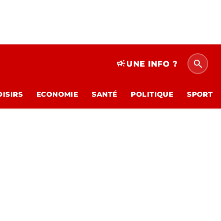
search
campaign
UNE INFO ?
OISIRS
ECONOMIE
SANTÉ
POLITIQUE
SPORT