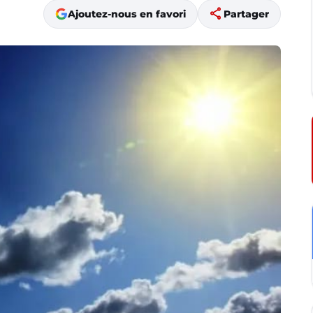
share
Ajoutez-nous en favori
Partager