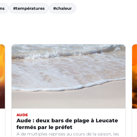
ons
#températures
#chaleur
AUDE
Aude : deux bars de plage à Leucate
fermés par le préfet
A de multiples reprises au cours de la saison, les