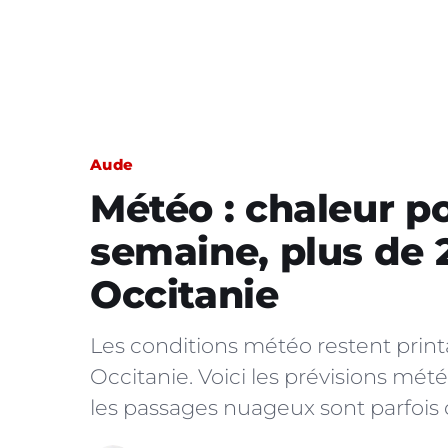
Aude
Météo : chaleur p
semaine, plus de 
Occitanie
Les conditions météo restent prin
Occitanie. Voici les prévisions mét
les passages nuageux sont parfois d