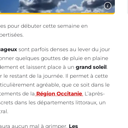
i
res pour débuter cette semaine en
pertisées.
uageux
sont parfois denses au lever du jour
donner quelques gouttes de pluie en plaine
idement et laissent place à un
grand soleil
.
le restant de la journée. Il permet à cette
iculièrement agréable, que ce soit dans le
rtements de la
Région
Occitanie
.
L’après-
iscrets dans les départements littoraux, un
ral.
’aura aucun mal à grimper.
Les