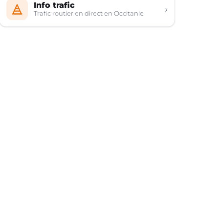
Info trafic
›
Trafic routier en direct en Occitanie