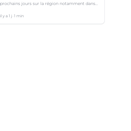
prochains jours sur la région notamment dans
le Languedoc.
il y a 1 j
1 min