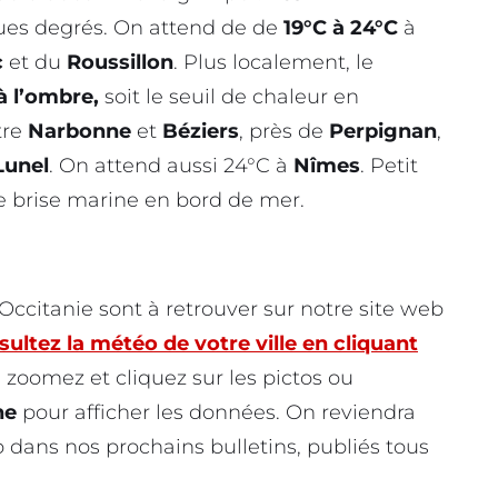
es degrés. On attend de de
19°C à 24°C
à
c
et du
Roussillon
. Plus localement, le
à l’ombre,
soit le seuil de chaleur en
tre
Narbonne
et
Béziers
, près de
Perpignan
,
Lunel
. On attend aussi 24°C à
Nîmes
. Petit
re brise marine en bord de mer.
ccitanie sont à retrouver sur notre site web
ultez la météo de votre ville en cliquant
 zoomez et cliquez sur les pictos ou
ne
pour afficher les données. On reviendra
o dans nos prochains bulletins, publiés tous