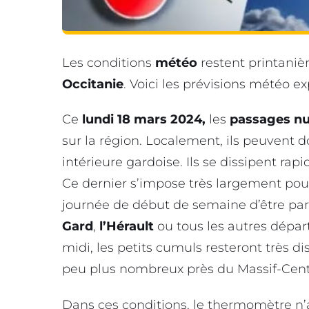
Les conditions
météo
restent printaniè
Occitanie
. Voici les prévisions météo ex
Ce
lundi 18 mars 2024,
les
passages n
sur la région. Localement, ils peuvent 
intérieure gardoise. Ils se dissipent rap
Ce dernier s’impose très largement pour 
journée de début de semaine d’être part
Gard
,
l’Hérault
ou tous les autres dépa
midi, les petits cumuls resteront très d
peu plus nombreux près du Massif-Cent
Dans ces conditions, le thermomètre n