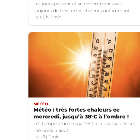
Les jours passent et se ressemblent avec
toujours de très fortes chaleurs notamment
dans le Languedoc. Jusqu’à quand ?
il y a 5 h
1 min
MÉTÉO
Météo : très fortes chaleurs ce
mercredi, jusqu’à 38°C à l’ombre !
Les températures repartent à la hausse dès ce
mercredi 5 août.
il y a 2 j
1 min