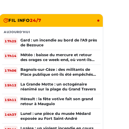
FIL INFO
24/7
AUJOURD'HUI
Gard : un incendie au bord de l'A9 près
17h25
de Bezouce
Météo : baisse du mercure et retour
17h14
des orages ce week-end, où vont-ils
frapper ?
Bagnols-sur-Cèze : des militants de
17h06
Place publique ont-ils été empêchés
de tracter par la mairie ?
La Grande Motte : un octogénaire
15h12
réanimé sur la plage du Grand Travers
Hérault : la fête votive fait son grand
15h11
retour à Mauguio
Lunel : une pièce du musée Médard
14h37
exposée au Fort Saint-André
Lozère : un violent incendie en cours