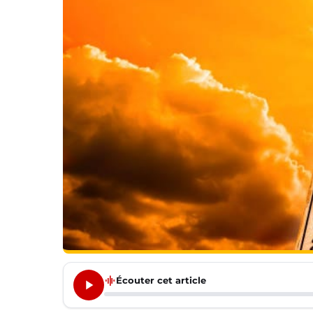
graphic_eq
Écouter cet article