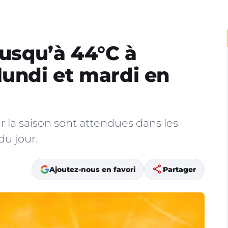
jusqu’à 44°C à
lundi et mardi en
 la saison sont attendues dans les
du jour.
share
Ajoutez-nous en favori
Partager