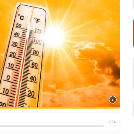
i
1:34