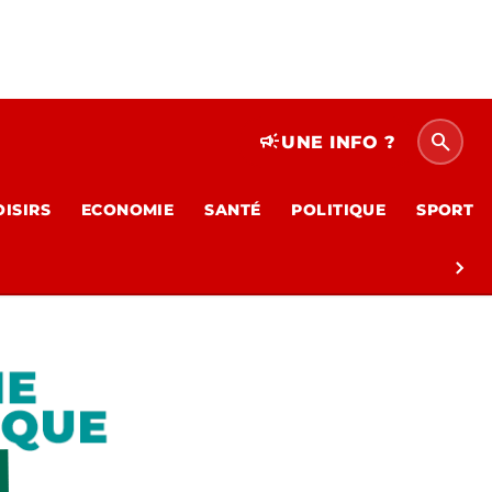
search
campaign
UNE INFO ?
OISIRS
ECONOMIE
SANTÉ
POLITIQUE
SPORT
chevron_right