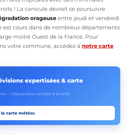
oits ! La canicule devrait se poursuivre
égradation orageuse
entre jeudi et vendredi
ge est cours dans de nombreux départements
large moitié Ouest de la France. Pour
ans votre commune, accédez à
notre carte
évisions expertisées & carte
e — cliquez pour accéder à la carte
›
 la carte météo