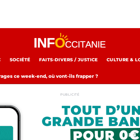
C
SOCIÉTÉ
FAITS-DIVERS / JUSTICE
CULTURE & L
rages ce week-end, où vont-ils frapper ?
PUBLICITÉ