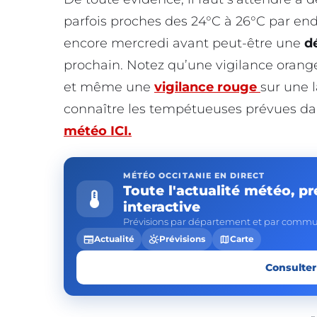
parfois proches des 24°C à 26°C par endr
encore mercredi avant peut-être une
d
prochain. Notez qu’une vigilance oran
et même une
vigilance rouge
sur une 
connaître les tempétueuses prévues d
météo ICI.
MÉTÉO OCCITANIE EN DIRECT
Toute l'actualité météo, pr
device_thermostat
interactive
Prévisions par département et par commun
newspaper
partly_cloudy_day
map
Actualité
Prévisions
Carte
Consulter