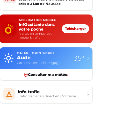
13h44
près du Lac de Naussac
APPLICATION MOBILE
InfOccitanie dans
votre poche
Télécharger
Alertes en temps réel,
météo & trafic
MÉTÉO · MAINTENANT
35°
Aude
›
Carcassonne · Ciel dégagé
Consulter ma météo
›
Info trafic
›
Trafic routier en direct en Occitanie