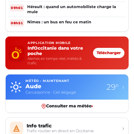
Hérault : quand un automobiliste charge la
09h01
mule
Nîmes : un bus en feu ce matin
08h51
APPLICATION MOBILE
InfOccitanie dans votre
poche
Télécharger
Alertes en temps réel, météo &
trafic
MÉTÉO · MAINTENANT
29°
Aude
›
Carcassonne · Ciel dégagé
Consulter ma météo
›
Info trafic
›
Trafic routier en direct en Occitanie