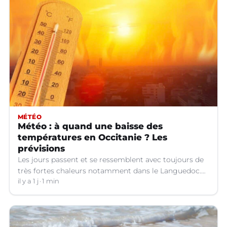
MÉTÉO
Météo : à quand une baisse des
températures en Occitanie ? Les
prévisions
Les jours passent et se ressemblent avec toujours de
très fortes chaleurs notamment dans le Languedoc.
Jusqu’à quand ?
il y a 1 j
1 min