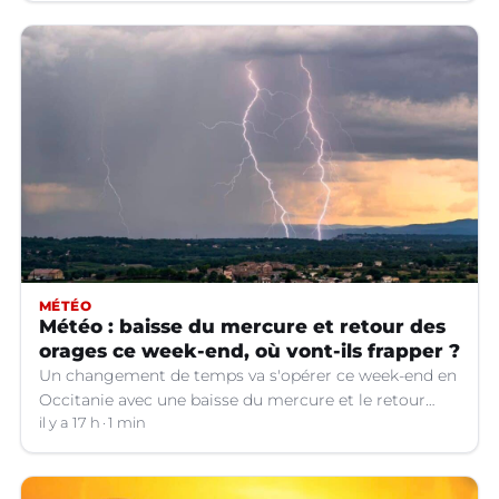
MÉTÉO
Météo : baisse du mercure et retour des
orages ce week-end, où vont-ils frapper ?
Un changement de temps va s'opérer ce week-end en
Occitanie avec une baisse du mercure et le retour
d'orages dans certains départements.
il y a 17 h
1 min