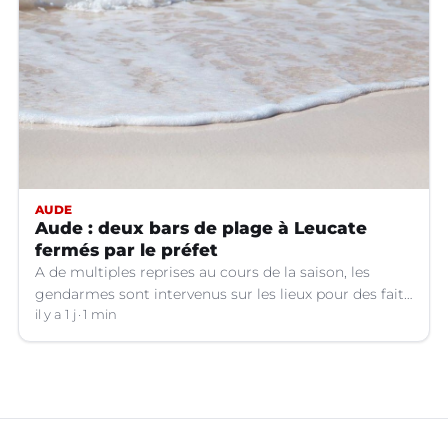
AUDE
Aude : deux bars de plage à Leucate
fermés par le préfet
A de multiples reprises au cours de la saison, les
gendarmes sont intervenus sur les lieux pour des faits
de violences, de consommation d'alcool, de rixes, de
il y a 1 j
1 min
tapage, de stationnement...