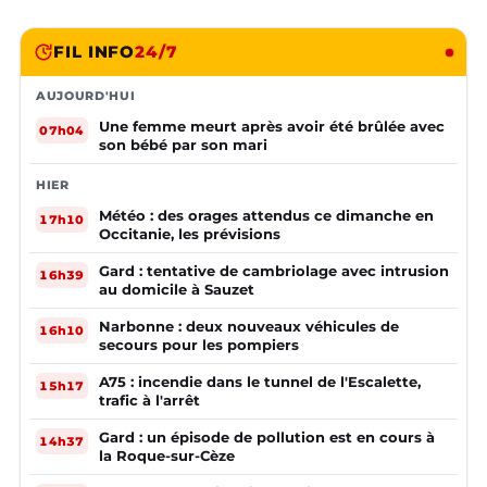
FIL INFO
24/7
AUJOURD'HUI
Une femme meurt après avoir été brûlée avec
07h04
son bébé par son mari
HIER
Météo : des orages attendus ce dimanche en
17h10
Occitanie, les prévisions
Gard : tentative de cambriolage avec intrusion
16h39
au domicile à Sauzet
Narbonne : deux nouveaux véhicules de
16h10
secours pour les pompiers
A75 : incendie dans le tunnel de l'Escalette,
15h17
trafic à l'arrêt
Gard : un épisode de pollution est en cours à
14h37
la Roque-sur-Cèze