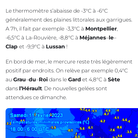
Le thermomètre s’abaisse de -3°C à -6°C
généralement des plaines littorales aux garrigues.
A 7h, il fait par exemple -3,3°C à
Montpellier
,
-6,5°C à La-Rouvière, -8,8°C à
Méjannes
–
le
–
Clap
et -9,9°C à
Lussan
!
En bord de mer, le mercure reste très légèrement
positif par endroits. On relève par exemple 0,4°C
au
Grau
–
du
–
Roi
dans le
Gard
et 4,8°C à
Sète
dans
l’Hérault
. De nouvelles gelées sont
attendues ce dimanche.