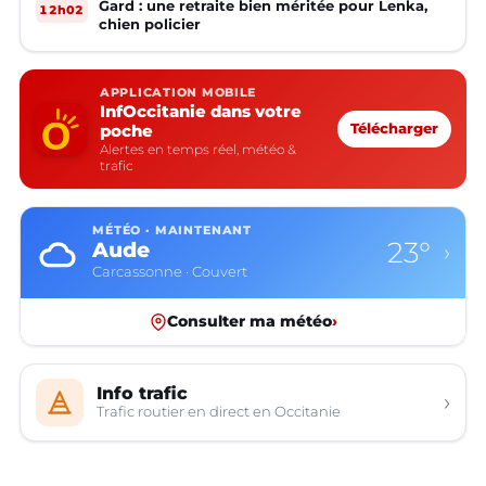
Gard : une retraite bien méritée pour Lenka,
12h02
chien policier
APPLICATION MOBILE
InfOccitanie dans votre
poche
Télécharger
Alertes en temps réel, météo &
trafic
MÉTÉO · MAINTENANT
23°
Aude
›
Carcassonne · Couvert
Consulter ma météo
›
Info trafic
›
Trafic routier en direct en Occitanie