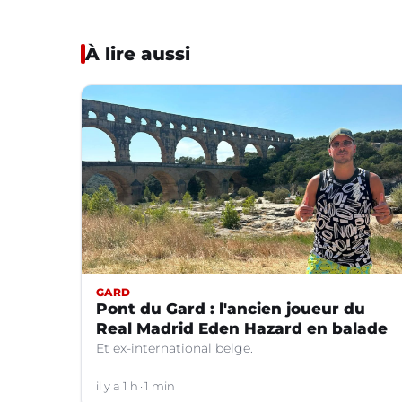
À lire aussi
GARD
Pont du Gard : l'ancien joueur du
Real Madrid Eden Hazard en balade
Et ex-international belge.
il y a 1 h
1 min