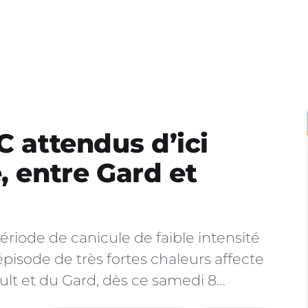
C attendus d’ici
, entre Gard et
riode de canicule de faible intensité
pisode de très fortes chaleurs affecte
ult et du Gard, dès ce samedi 8…