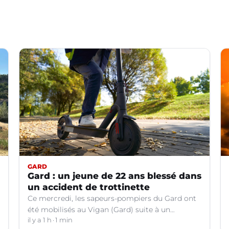
GARD
Gard : un jeune de 22 ans blessé dans
un accident de trottinette
Ce mercredi, les sapeurs-pompiers du Gard ont
été mobilisés au Vigan (Gard) suite à un
accident de la circulation impliquant le
il y a 1 h
1 min