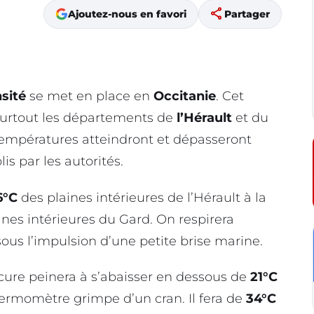
share
Ajoutez-nous en favori
Partager
nsité
se met en place en
Occitanie
. Cet
 surtout les départements de
l’Hérault
et du
s températures atteindront et dépasseront
is par les autorités.
6°C
des plaines intérieures de l’Hérault à la
ines intérieures du Gard. On respirera
us l’impulsion d’une petite brise marine.
rcure peinera à s’abaisser en dessous de
21°C
hermomètre grimpe d’un cran. Il fera de
34°C