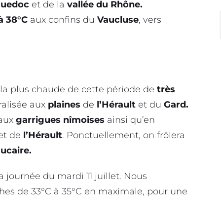
guedoc
et de la
vallée du Rhône.
à 38°C
aux confins du
Vaucluse
, vers
la plus chaude de cette période de
très
ralisée aux
plaines
de
l’Hérault
et du
Gard.
aux
garrigues
nîmoises
ainsi qu’en
et de
l’Hérault
. Ponctuellement, on frôlera
ucaire.
a journée du mardi 11 juillet. Nous
ches de 33°C à 35°C en maximale, pour une