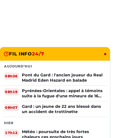
FIL INFO
24/7
AUJOURD'HUI
Pont du Gard : l'ancien joueur du Real
08h36
Madrid Eden Hazard en balade
Pyrénées-Orientales : appel à témoins
08h19
suite à la fugue d'une mineure de 16
ans
Gard : un jeune de 22 ans blessé dans
08h07
un accident de trottinette
HIER
Météo : poursuite de très fortes
17h12
chaleurs ces prochains jours