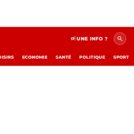
search
campaign
UNE INFO ?
OISIRS
ECONOMIE
SANTÉ
POLITIQUE
SPORT