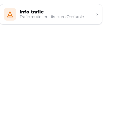
Info trafic
›
Trafic routier en direct en Occitanie