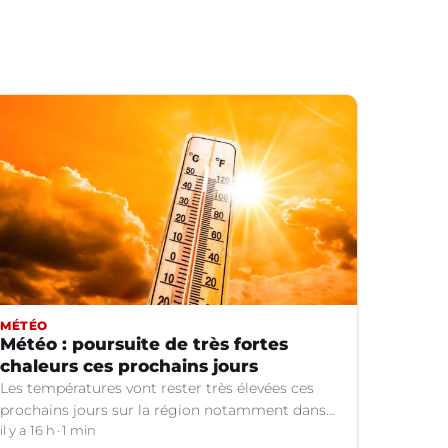
MÉTÉO
Météo : poursuite de très fortes
chaleurs ces prochains jours
Les températures vont rester très élevées ces
prochains jours sur la région notamment dans
le Languedoc.
il y a 16 h
1 min