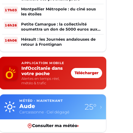
Montpellier Métropole : du ciné sous
17h03
les étoiles
Petite Camargue : la collectivité
16h26
soumettra un don de 5000 euros aux
sinistrés de la Gironde
Hérault : les Journées andalouses de
16h06
retour à Frontignan
APPLICATION MOBILE
InfOccitanie dans
votre poche
Télécharger
Alertes en temps réel,
météo & trafic
MÉTÉO · MAINTENANT
25°
Aude
›
Carcassonne · Ciel dégagé
Consulter ma météo
›