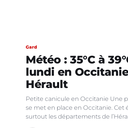
Gard
Météo : 35°C à 39°
lundi en Occitanie
Hérault
Petite canicule en Occitanie Une pé
se met en place en Occitanie. Cet é
surtout les départements de l’Héra