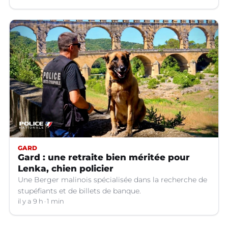
GARD
Gard : une retraite bien méritée pour
Lenka, chien policier
Une Berger malinois spécialisée dans la recherche de
stupéfiants et de billets de banque.
il y a 9 h
1 min