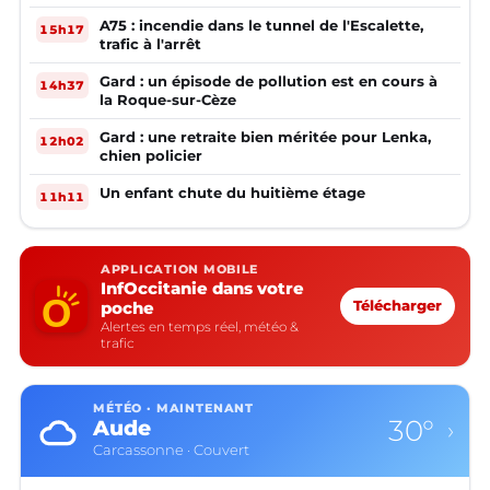
A75 : incendie dans le tunnel de l'Escalette,
15h17
trafic à l'arrêt
Gard : un épisode de pollution est en cours à
14h37
la Roque-sur-Cèze
Gard : une retraite bien méritée pour Lenka,
12h02
chien policier
Un enfant chute du huitième étage
11h11
APPLICATION MOBILE
InfOccitanie dans votre
poche
Télécharger
Alertes en temps réel, météo &
trafic
MÉTÉO · MAINTENANT
30°
Aude
›
Carcassonne · Couvert