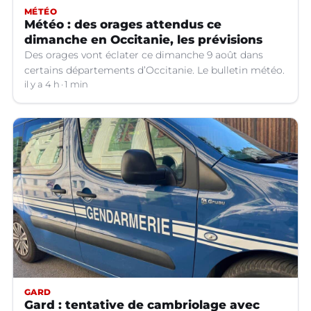
MÉTÉO
Météo : des orages attendus ce
dimanche en Occitanie, les prévisions
Des orages vont éclater ce dimanche 9 août dans
certains départements d’Occitanie. Le bulletin météo.
il y a 4 h
1 min
GARD
Gard : tentative de cambriolage avec