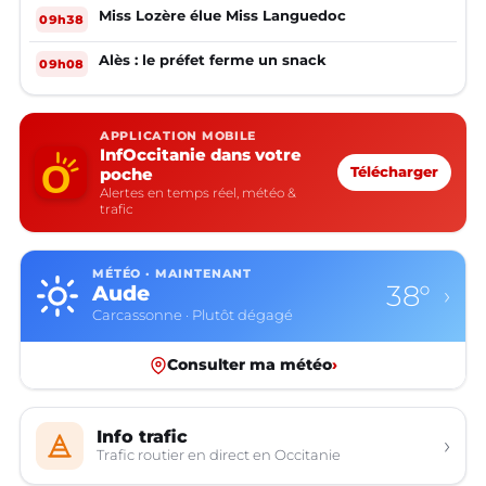
Miss Lozère élue Miss Languedoc
09h38
Alès : le préfet ferme un snack
09h08
APPLICATION MOBILE
InfOccitanie dans votre
poche
Télécharger
Alertes en temps réel, météo &
trafic
MÉTÉO · MAINTENANT
38°
Aude
›
Carcassonne · Plutôt dégagé
Consulter ma météo
›
Info trafic
›
Trafic routier en direct en Occitanie