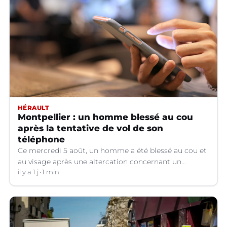
HÉRAULT
Montpellier : un homme blessé au cou
après la tentative de vol de son
téléphone
Ce mercredi 5 août, un homme a été blessé au cou et
au visage après une altercation concernant un
téléphone portable à Montpellier (Hérault).
il y a 1 j
1 min