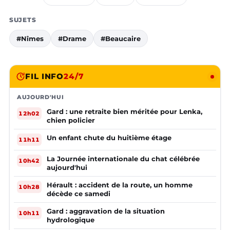
SUJETS
#Nîmes
#Drame
#Beaucaire
FIL INFO
24/7
AUJOURD'HUI
Gard : une retraite bien méritée pour Lenka,
12h02
chien policier
Un enfant chute du huitième étage
11h11
La Journée internationale du chat célébrée
10h42
aujourd'hui
Hérault : accident de la route, un homme
10h28
décède ce samedi
Gard : aggravation de la situation
10h11
hydrologique