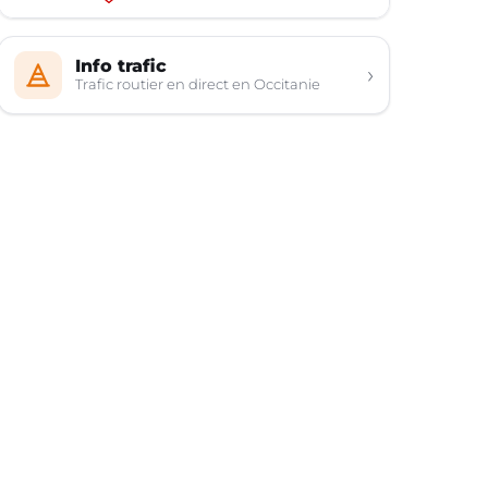
Info trafic
›
Trafic routier en direct en Occitanie