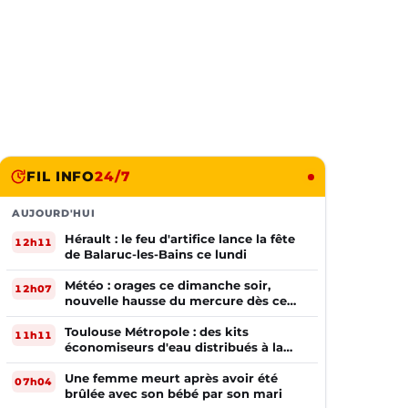
FIL INFO
24/7
AUJOURD'HUI
Hérault : le feu d'artifice lance la fête
12h11
de Balaruc-les-Bains ce lundi
Météo : orages ce dimanche soir,
12h07
nouvelle hausse du mercure dès ce
lundi !
Toulouse Métropole : des kits
11h11
économiseurs d'eau distribués à la
population
Une femme meurt après avoir été
07h04
brûlée avec son bébé par son mari