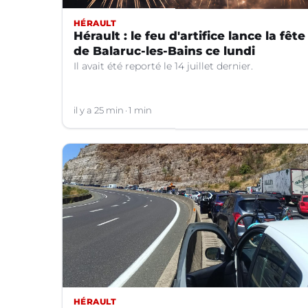
HÉRAULT
Hérault : le feu d'artifice lance la fête
de Balaruc-les-Bains ce lundi
Il avait été reporté le 14 juillet dernier.
il y a 25 min
1 min
HÉRAULT