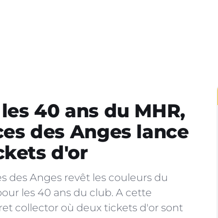
r les 40 ans du MHR,
ices des Anges lance
ckets d'or
ces des Anges revêt les couleurs du
ur les 40 ans du club. A cette
et collector où deux tickets d'or sont