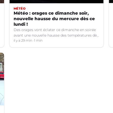
MÉTÉO
Météo : orages ce dimanche soir,
nouvelle hausse du mercure dès ce
lundi !
Des orages vont éclater ce dimanche en soirée
avant une nouvelle hausse des températures dès
ce lundi.
il y a 29 min
1 min