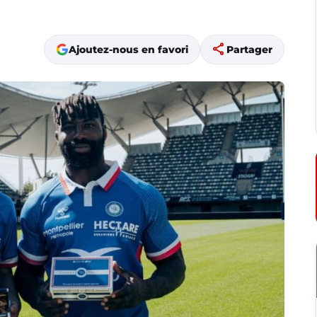
share
Ajoutez-nous en favori
Partager