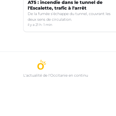
A75 : incendie dans le tunnel de
l'Escalette, trafic à l'arrêt
De la fumée s'échappe du tunnel, couvrant les
deux sens de circulation.
il y a 21 h
1 min
L'actualité de l'Occitanie en continu