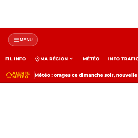
menu
MENU
expand_more
location_on
FIL INFO
MA RÉGION
MÉTÉO
INFO TRAFI
ALERTE
thunderstorm
Météo : orages ce dimanche soir, nouvelle
MÉTÉO