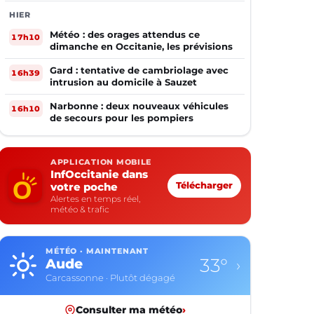
HIER
Météo : des orages attendus ce
17h10
dimanche en Occitanie, les prévisions
Gard : tentative de cambriolage avec
16h39
intrusion au domicile à Sauzet
Narbonne : deux nouveaux véhicules
16h10
de secours pour les pompiers
APPLICATION MOBILE
InfOccitanie dans
votre poche
Télécharger
Alertes en temps réel,
météo & trafic
MÉTÉO · MAINTENANT
33°
Aude
›
Carcassonne · Plutôt dégagé
Consulter ma météo
›