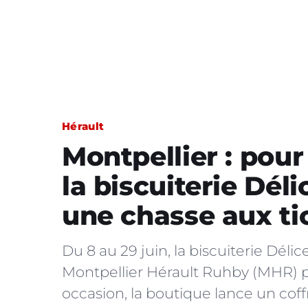
Hérault
Montpellier : pou
la biscuiterie Dél
une chasse aux ti
Du 8 au 29 juin, la biscuiterie Déli
Montpellier Hérault Ruhby (MHR) po
occasion, la boutique lance un coffr