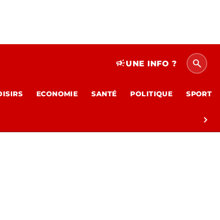
search
campaign
UNE INFO ?
OISIRS
ECONOMIE
SANTÉ
POLITIQUE
SPORT
chevron_right