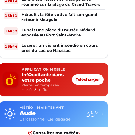
15h12
réanimé sur la plage du Grand Travers
Hérault : la fête votive fait son grand
15h11
retour à Mauguio
Lunel : une pièce du musée Médard
14h37
exposée au Fort Saint-André
Lozère : un violent incendie en cours
13h44
près du Lac de Naussac
APPLICATION MOBILE
InfOccitanie dans
votre poche
Télécharger
Alertes en temps réel,
météo & trafic
MÉTÉO · MAINTENANT
35°
Aude
›
Carcassonne · Ciel dégagé
Consulter ma météo
›