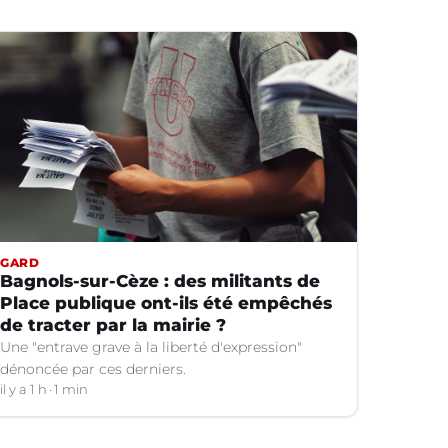
GARD
Bagnols-sur-Cèze : des militants de
Place publique ont-ils été empêchés
de tracter par la mairie ?
Une "entrave grave à la liberté d'expression"
dénoncée par ces derniers.
il y a 1 h
1 min