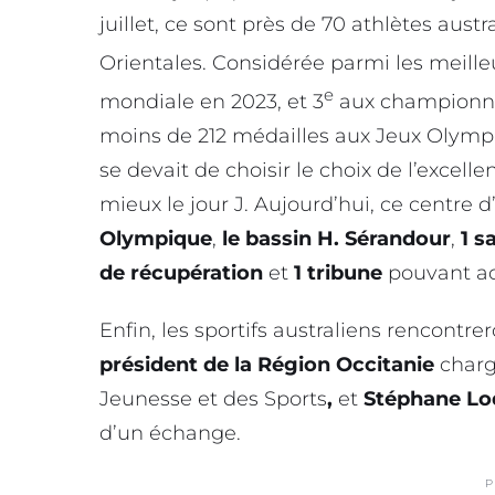
juillet, ce sont près de 70 athlètes aust
Orientales. Considérée parmi les meille
e
mondiale en 2023, et 3
aux championna
moins de 212 médailles aux Jeux Olympi
se devait de choisir le choix de l’excell
mieux le jour J. Aujourd’hui, ce cent
Olympique
,
le bassin H. Sérandour
,
1 s
de récupération
et
1 tribune
pouvant acc
Enfin, les sportifs australiens rencontrer
président de la Région Occitanie
charg
Jeunesse et des Sports
,
et
Stéphane Lo
d’un échange.
P