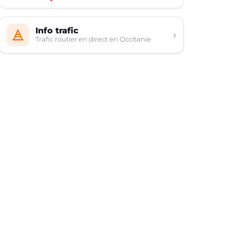
Info trafic
›
Trafic routier en direct en Occitanie