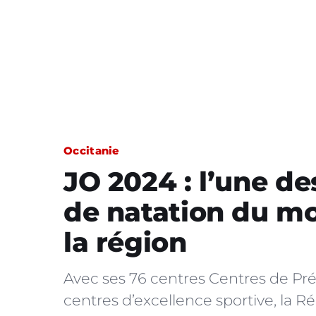
Occitanie
JO 2024 : l’une d
de natation du mo
la région
Avec ses 76 centres Centres de Pré
centres d’excellence sportive, la R