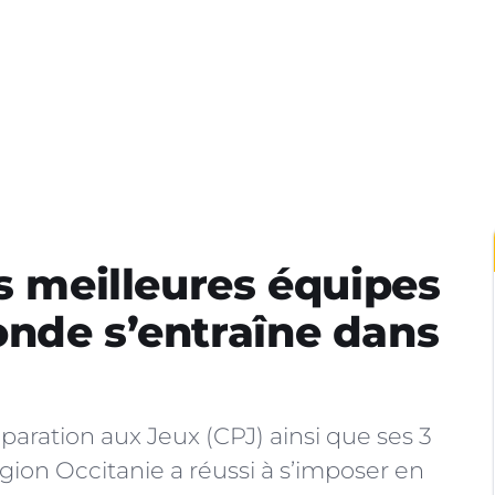
es meilleures équipes
nde s’entraîne dans
paration aux Jeux (CPJ) ainsi que ses 3
égion Occitanie a réussi à s’imposer en