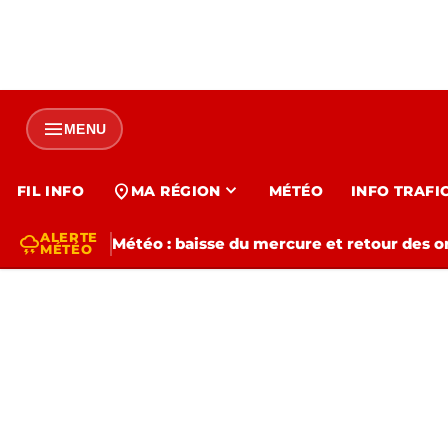
menu
MENU
expand_more
location_on
FIL INFO
MA RÉGION
MÉTÉO
INFO TRAFI
ALERTE
thunderstorm
Météo : baisse du mercure et retour des o
MÉTÉO