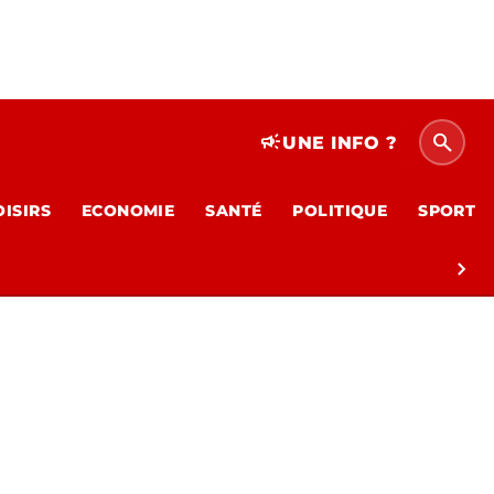
search
campaign
UNE INFO ?
OISIRS
ECONOMIE
SANTÉ
POLITIQUE
SPORT
chevron_right