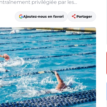
raînement privilégiée par les…
share
Ajoutez-nous en favori
Partager