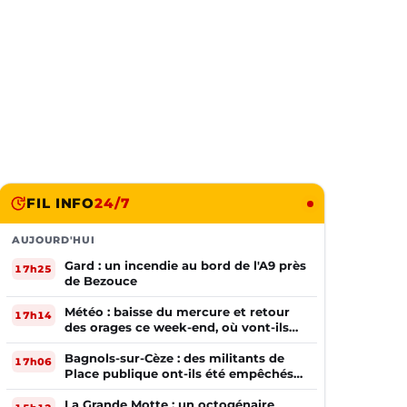
FIL INFO
24/7
AUJOURD'HUI
Gard : un incendie au bord de l'A9 près
17h25
de Bezouce
Météo : baisse du mercure et retour
17h14
des orages ce week-end, où vont-ils
frapper ?
Bagnols-sur-Cèze : des militants de
17h06
Place publique ont-ils été empêchés
de tracter par la mairie ?
La Grande Motte : un octogénaire