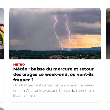
MÉTÉO
Météo : baisse du mercure et retour
des orages ce week-end, où vont-ils
frapper ?
Un changement de temps va s'opérer ce week-
end en Occitanie avec une baisse du mercure et
le retour d'orages dans certains départements.
il y a 1 h
1 min