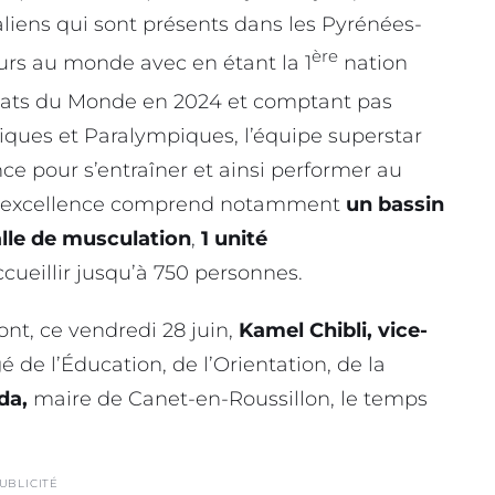
raliens qui sont présents dans les Pyrénées-
ère
urs au monde avec en étant la 1
nation
ts du Monde en 2024 et comptant pas
ques et Paralympiques, l’équipe superstar
ence pour s’entraîner et ainsi performer au
re d’excellence comprend notamment
un bassin
alle de musculation
,
1 unité
ueillir jusqu’à 750 personnes.
ont, ce vendredi 28 juin,
Kamel Chibli, vice-
é de l’Éducation, de l’Orientation, de la
da,
maire de Canet-en-Roussillon, le temps
UBLICITÉ