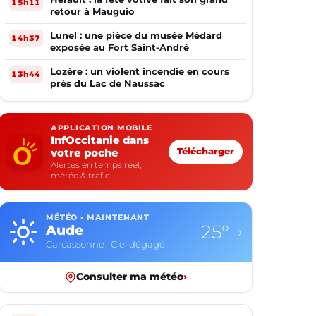
15h11
retour à Mauguio
Lunel : une pièce du musée Médard
14h37
exposée au Fort Saint-André
Lozère : un violent incendie en cours
13h44
près du Lac de Naussac
APPLICATION MOBILE
InfOccitanie dans
votre poche
Télécharger
Alertes en temps réel,
météo & trafic
MÉTÉO · MAINTENANT
25°
Aude
›
Carcassonne · Ciel dégagé
Consulter ma météo
›