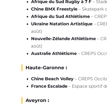
Afrique du Sud Rugby à 7 F
– Stade
Chine BMX Freestyle
– Skatepark d
Afrique du Sud Athlétisme
– CREPS 
Ukraine Natation Artistique
– CREP
août)
Nouvelle-Zélande Athlétisme
– CRE
août)
Australie Athlétisme
– CREPS Occita
Haute-Garonne
:
Chine Beach Volley
– CREPS Occitan
France Escalade
– Espace sportif de
Aveyron
: