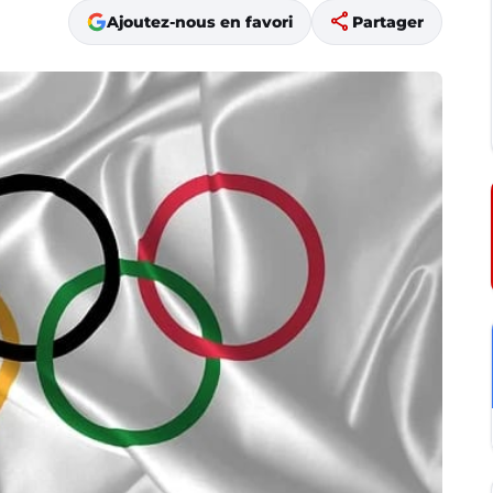
share
Ajoutez-nous en favori
Partager