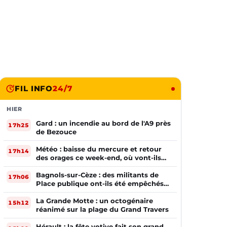
FIL INFO
24/7
HIER
Gard : un incendie au bord de l'A9 près
17h25
de Bezouce
Météo : baisse du mercure et retour
17h14
des orages ce week-end, où vont-ils
frapper ?
Bagnols-sur-Cèze : des militants de
17h06
Place publique ont-ils été empêchés
de tracter par la mairie ?
La Grande Motte : un octogénaire
15h12
réanimé sur la plage du Grand Travers
Hérault : la fête votive fait son grand