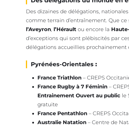
Des délégations du monde en en
Des dizaines de délégations, nationales 
comme terrain d’entraînement. Que ce 
l’Aveyron
,
l’Hérault
ou encore la
Haute
d’exceptions qui sont plébiscités par c
délégations accueillies prochainement d
Pyrénées-Orientales
:
France Triathlon
– CREPS Occitanie
France Rugby à 7 Féminin
– CREPS 
Entrainement Ouvert au public
le 
gratuite
France Pentathlon
– CREPS Occitan
Australie Natation
– Centre de Nata