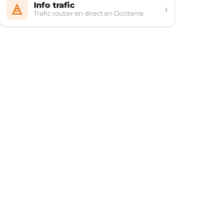
Info trafic
›
Trafic routier en direct en Occitanie