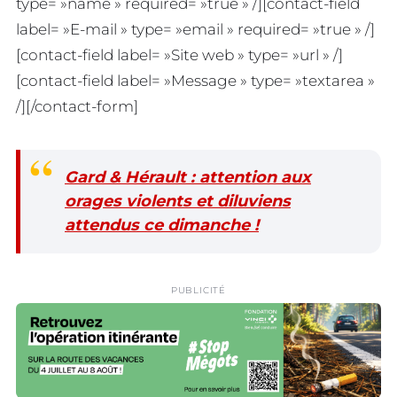
type= »name » required= »true » /][contact-field
label= »E-mail » type= »email » required= »true » /]
[contact-field label= »Site web » type= »url » /]
[contact-field label= »Message » type= »textarea »
/][/contact-form]
Gard & Hérault : attention aux
orages violents et diluviens
attendus ce dimanche !
PUBLICITÉ