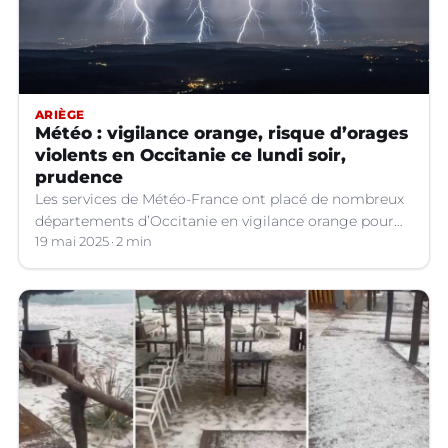
ARIÈGE
Météo : vigilance orange, risque d’orages
violents en Occitanie ce lundi soir,
prudence
Les services de Météo-France ont placé de nombreux
départements d’Occitanie en vigilance orange pour
les orages violents.
19 mai 2025
2 min