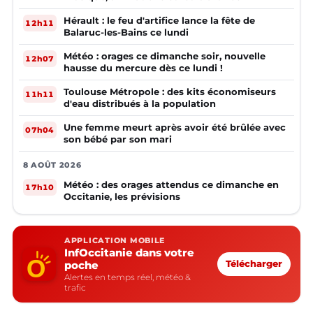
Hérault : le feu d'artifice lance la fête de
12h11
Balaruc-les-Bains ce lundi
Météo : orages ce dimanche soir, nouvelle
12h07
hausse du mercure dès ce lundi !
Toulouse Métropole : des kits économiseurs
11h11
d'eau distribués à la population
Une femme meurt après avoir été brûlée avec
07h04
son bébé par son mari
8 AOÛT 2026
Météo : des orages attendus ce dimanche en
17h10
Occitanie, les prévisions
APPLICATION MOBILE
InfOccitanie dans votre
poche
Télécharger
Alertes en temps réel, météo &
trafic