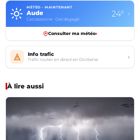
MÉTÉO · MAINTENANT
24°
Aude
›
Carcassonne · Ciel dégagé
Consulter ma météo
›
Info trafic
›
Trafic routier en direct en Occitanie
À lire aussi