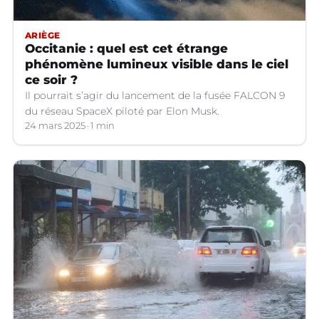
ARIÈGE
Occitanie : quel est cet étrange
phénomène lumineux visible dans le ciel
ce soir ?
Il pourrait s’agir du lancement de la fusée FALCON 9
du réseau SpaceX piloté par Elon Musk.
24 mars 2025
1 min