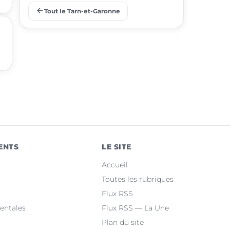
arrow_back
Tout le Tarn-et-Garonne
place
Grisolles
place
Saint-Étienne-de-Tulmont
place
Bressols
place
Beaumont-de-Lomagne
place
Labastide-Saint-Pierre
place
La Ville-Dieu-du-Temple
ENTS
LE SITE
place
Albias
Accueil
place
Lafrançaise
Toutes les rubriques
Flux RSS
place
Saint-Nicolas-de-la-Grave
entales
Flux RSS — La Une
Plan du site