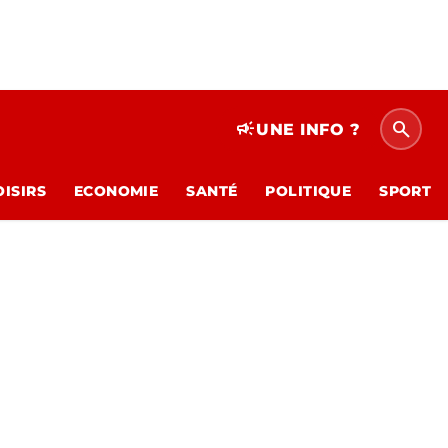
search
campaign
UNE INFO ?
OISIRS
ECONOMIE
SANTÉ
POLITIQUE
SPORT