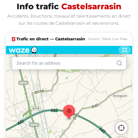
Info trafic
Castelsarrasin
Accidents, bouchons, travaux et ralentissements en direct
sur les routes de Castelsarrasin et ses environs.
traffic
Trafic en direct — Castelsarrasin
Source : Waze Live Map