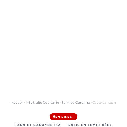
Accueil
›
Info trafic Occitanie
›
Tarn-et-Garonne
› Castelsarrasin
EN DIRECT
TARN-ET-GARONNE (82) · TRAFIC EN TEMPS RÉEL