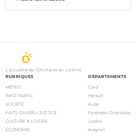
Saint-Nicolas-de-la-
place
place
Septfonds
Grave
L'actualité de l'Occitanie en continu
RUBRIQUES
DÉPARTEMENTS
MÉTÉO
Gard
INFO TRAFIC
Hérault
SOCIÉTÉ
Aude
FAITS-DIVERS / JUSTICE
Pyrénées-Orientales
CULTURE & LOISIRS
Lozère
ECONOMIE
Aveyron