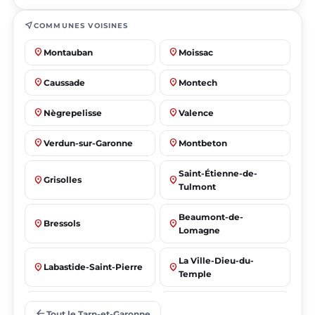
near_me
COMMUNES VOISINES
place
place
Montauban
Moissac
place
place
Caussade
Montech
place
place
Nègrepelisse
Valence
place
place
Verdun-sur-Garonne
Montbeton
Saint-Étienne-de-
place
place
Grisolles
Tulmont
Beaumont-de-
place
place
Bressols
Lomagne
La Ville-Dieu-du-
place
place
Labastide-Saint-Pierre
Temple
place
place
Albias
Lafrançaise
arrow_back
Tout le Tarn-et-Garonne