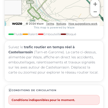
Fluide
Ralenti
Embouteillé
Bloqué
Suivez le
trafic routier en temps réel à
Castelsarrasin
(Tarn-et-Garonne). La carte ci-dessus,
alimentée par Waze, affiche en direct les accidents,
embouteillages, ralentissements et travaux signalés
sur les axes autour de Castelsarrasin. Déplacez la
carte ou zoomez pour explorer le réseau routier local.
routine
CONDITIONS DE CIRCULATION
Conditions indisponibles pour le moment.