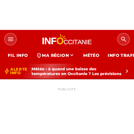
menu
search
expand_more
location_on
FIL INFO
MA RÉGION
MÉTÉO
INFO TRAF
Météo : à quand une baisse des
ALERTE
bolt
chevron_right
INFO
températures en Occitanie ? Les prévisions
PUBLICITÉ